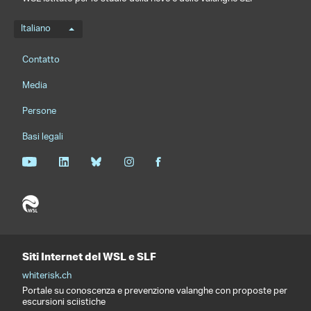
Menu della lingua
Italiano
Footernavigation
Contatto
Media
Persone
Basi legali
Siti Internet del WSL e SLF
whiterisk.ch
Portale su conoscenza e prevenzione valanghe con proposte per
escursioni sciistiche