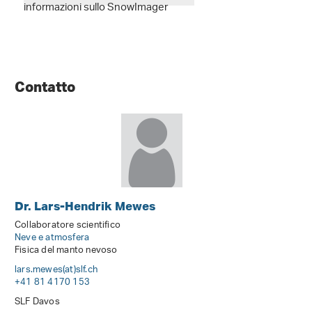
informazioni sullo SnowImager
Contatto
Dr. Lars-Hendrik Mewes
Collaboratore scientifico
Neve e atmosfera
Fisica del manto nevoso
lars.mewes(at)slf
.
ch
+41 81 4170 153
SLF Davos