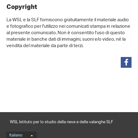
Copyright
La WSL e la SLF forniscono gratuitamente il materiale audio
e fotografico per l'utilizzo nei comunicati stampa in relazione
al presente comunicato. Non è consentito l'uso di questo
materiale in banche dati di immagini, suoni e/o video, né la
vendita del materiale da parte di terzi.
condividi
WSL Istituto per lo studio della neve e delle valanghe SLF
Menu della lingua
Italiano