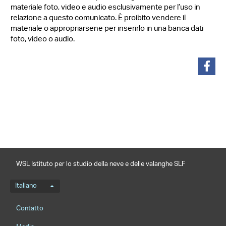
materiale foto, video e audio esclusivamente per l’uso in
relazione a questo comunicato. È proibito vendere il
materiale o appropriarsene per inserirlo in una banca dati
foto, video o audio.
condividi
WSL Istituto per lo studio della neve e delle valanghe SLF
Menu della lingua
Italiano
Footernavigation
Contatto