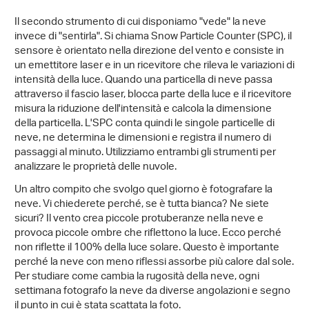
Il secondo strumento di cui disponiamo "vede" la neve
invece di "sentirla". Si chiama Snow Particle Counter (SPC), il
sensore è orientato nella direzione del vento e consiste in
un emettitore laser e in un ricevitore che rileva le variazioni di
intensità della luce. Quando una particella di neve passa
attraverso il fascio laser, blocca parte della luce e il ricevitore
misura la riduzione dell'intensità e calcola la dimensione
della particella. L'SPC conta quindi le singole particelle di
neve, ne determina le dimensioni e registra il numero di
passaggi al minuto. Utilizziamo entrambi gli strumenti per
analizzare le proprietà delle nuvole.
Un altro compito che svolgo quel giorno è fotografare la
neve. Vi chiederete perché, se è tutta bianca? Ne siete
sicuri? Il vento crea piccole protuberanze nella neve e
provoca piccole ombre che riflettono la luce. Ecco perché
non riflette il 100% della luce solare. Questo è importante
perché la neve con meno riflessi assorbe più calore dal sole.
Per studiare come cambia la rugosità della neve, ogni
settimana fotografo la neve da diverse angolazioni e segno
il punto in cui è stata scattata la foto.