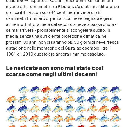
quasi il 30% rispetto ai 30 anni precedenti, 36 centimetri
invece di 51 centimetri, e a Klosters c'è stata una differenza
di circa il 43%, con solo 44 centimetri invece di 78
centimetri. Il numero di periodi con neve bagnata è già in
aumento. Entro la metà del secolo, la neve a bassa quota -
se mai arriverà - probabilmente si scongelerà subito. In
media, senza una sufficiente protezione climatica, nei
prossimi 30 anni non ci saranno più 50 giorni di neve fresca
a stagione nelle montagne del Giura, ad esempio - tra il
1981 e il 2010 questo era ancora il minimo assoluto.
Le nevicate non sono mai state così
scarse come negli ultimi decenni