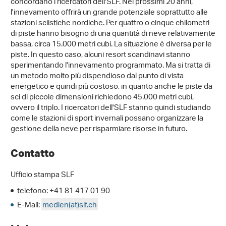
concordano i ricercatori dell'SLF. Nei prossimi 20 anni,
l'innevamento offrirà un grande potenziale soprattutto alle
stazioni sciistiche nordiche. Per quattro o cinque chilometri
di piste hanno bisogno di una quantità di neve relativamente
bassa, circa 15.000 metri cubi. La situazione è diversa per le
piste. In questo caso, alcuni resort scandinavi stanno
sperimentando l'innevamento programmato. Ma si tratta di
un metodo molto più dispendioso dal punto di vista
energetico e quindi più costoso, in quanto anche le piste da
sci di piccole dimensioni richiedono 45.000 metri cubi,
ovvero il triplo. I ricercatori dell'SLF stanno quindi studiando
come le stazioni di sport invernali possano organizzare la
gestione della neve per risparmiare risorse in futuro.
Contatto
Ufficio stampa SLF
telefono: +41 81 417 01 90
E-Mail:
medien(at)slf.ch