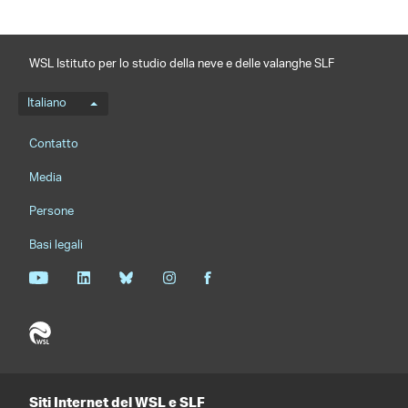
WSL Istituto per lo studio della neve e delle valanghe SLF
Menu della lingua
Italiano
Footernavigation
Contatto
Media
Persone
Basi legali
Siti Internet del WSL e SLF