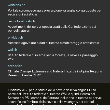
whiterisk.ch
Portale su conoscenza e prevenzione valanghe con proposte per
escursioni sciistiche
pericoli-naturali.ch
Avvertimenti dei servizi specializzati della Confederazione sui
pericoli naturali
envidat.ch
Accesso agevolato a dati di ricerca e monitoraggio ambientale
wsl.ch
Istituto federale di ricerca per la foresta, la neve e il paesaggio
WSL
cerc.slf.ch
Climate Change, Extremes and Natural Hazards in Alpine Regions
Research Centre CERC
L’Istituto WSL per lo studio della neve e delle valanghe SLF fa
parte dell' Istituto federale di ricerca WSL e quindi rientra nel
Settore dei PF. I compiti dell'Istituto includono la ricerca e i servizi
scientifici nell'ambito della neve e delle valanghe, dei pericoli
naturali alpini, del permafrost e dei sistemi ecologici montani. Il
prodotto più famoso è il bollettino valanghe.