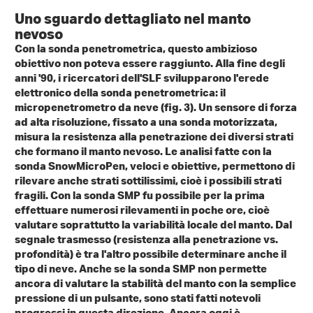
Uno sguardo dettagliato nel manto
nevoso
Con la sonda penetrometrica, questo ambizioso
obiettivo non poteva essere raggiunto. Alla fine degli
anni '90, i ricercatori dell'SLF svilupparono l'erede
elettronico della sonda penetrometrica: il
micropenetrometro da neve (fig. 3). Un sensore di forza
ad alta risoluzione, fissato a una sonda motorizzata,
misura la resistenza alla penetrazione dei diversi strati
che formano il manto nevoso. Le analisi fatte con la
sonda SnowMicroPen, veloci e obiettive, permettono di
rilevare anche strati sottilissimi, cioè i possibili strati
fragili. Con la sonda SMP fu possibile per la prima
effettuare numerosi rilevamenti in poche ore, cioè
valutare soprattutto la variabilità locale del manto. Dal
segnale trasmesso (resistenza alla penetrazione vs.
profondità) è tra l'altro possibile determinare anche il
tipo di neve. Anche se la sonda SMP non permette
ancora di valutare la stabilità del manto con la semplice
pressione di un pulsante, sono stati fatti notevoli
progressi in questa direzione. Ancora oggi è