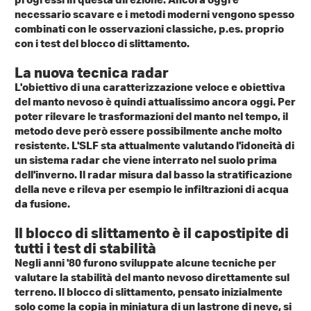
necessario scavare e i metodi moderni vengono spesso
combinati con le osservazioni classiche, p.es. proprio
con i test del blocco di slittamento.
La nuova tecnica radar
L'obiettivo di una caratterizzazione veloce e obiettiva
del manto nevoso è quindi attualissimo ancora oggi. Per
poter rilevare le trasformazioni del manto nel tempo, il
metodo deve però essere possibilmente anche molto
resistente. L'SLF sta attualmente valutando l'idoneità di
un sistema radar che viene interrato nel suolo prima
dell'inverno. Il radar misura dal basso la stratificazione
della neve e rileva per esempio le infiltrazioni di acqua
da fusione.
Il blocco di slittamento è il capostipite di
tutti i test di stabilità
Negli anni '80 furono sviluppate alcune tecniche per
valutare la stabilità del manto nevoso direttamente sul
terreno. Il blocco di slittamento, pensato inizialmente
solo come la copia in miniatura di un lastrone di neve, si