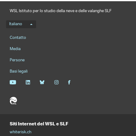
WSL Istituto per lo studio della neve e delle valanghe SLF
Menu della lingua
Italiano
Footernavigation
Contatto
Media
Persone
Basi legali
Siti Internet del WSL e SLF
whiterisk.ch