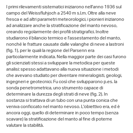
I primi rilevamenti sistematici iniziarono nell'anno 1936 sul
campo del Weissfluhjoch a 2540 m s.l.m. Oltre alla neve
fresca e ad altri parametri meteorologici, i pionieri iniziarono
ad analizzare anche la stratificazione del manto nevoso,
creando regolarmente dei profili stratigrafici. Inoltre
studiarono il bilancio termico e l'assestamento del manto,
nonché le fratture causate dalle valanghe di neve a lastroni
(fig. 1), per le quali la regione del Parsenn era
particolarmente indicata. Nella maggior parte dei casi furono
gli scienziati stessi a sviluppare la metodica per queste
analisi: spesso adattavano alla nuova situazione i metodi
che avevano studiato per diventare mineralogisti, geologi,
ingegneri e geotecnici. Fu così che svilupparono p.es. la
sonda penetrometrica, uno strumento capace di
determinare la durezza degli strati di neve (fig. 2). In
sostanza si trattava di un tubo con una punta conica che
veniva conficcato nel manto nevoso. L'obiettivo era, ed è
ancora oggi, quello di determinare in poco tempo (senza
scavare) la stratificazione del manto al fine di poterne
valutare la stabilità.