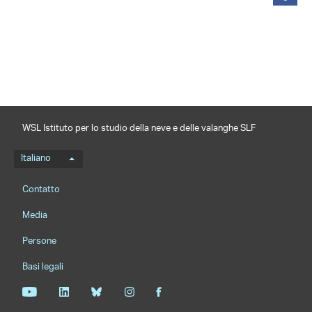
condividi
WSL Istituto per lo studio della neve e delle valanghe SLF
Menu della lingua
Italiano
Footernavigation
Contatto
Media
Persone
Basi legali