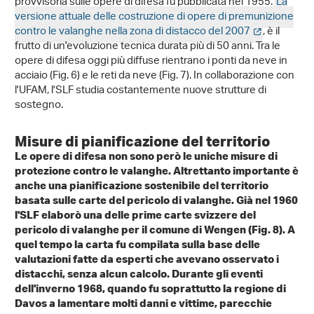
provvisoria sulle opere di difesa fu pubblicata nel 1955.
La
versione attuale delle costruzione di opere di premunizione
contro le valanghe nella zona di distacco del 2007
, è il
frutto di un'evoluzione tecnica durata più di 50 anni. Tra le
opere di difesa oggi più diffuse rientrano i ponti da neve in
acciaio (Fig. 6) e le reti da neve (Fig. 7). In collaborazione con
l'UFAM, l'SLF studia costantemente nuove strutture di
sostegno.
Misure di pianificazione del territorio
Le opere di difesa non sono però le uniche misure di
protezione contro le valanghe. Altrettanto importante è
anche una pianificazione sostenibile del territorio
basata sulle carte del pericolo di valanghe. Già nel 1960
l'SLF elaborò una delle prime carte svizzere del
pericolo di valanghe per il comune di Wengen (Fig. 8). A
quel tempo la carta fu compilata sulla base delle
valutazioni fatte da esperti che avevano osservato i
distacchi, senza alcun calcolo. Durante gli eventi
dell'inverno 1968, quando fu soprattutto la regione di
Davos a lamentare molti danni e vittime, parecchie