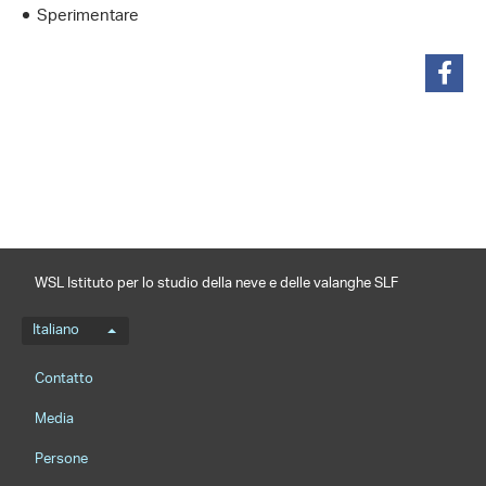
Sperimentare
condividi
WSL Istituto per lo studio della neve e delle valanghe SLF
Menu della lingua
Italiano
Footernavigation
Contatto
Media
Persone