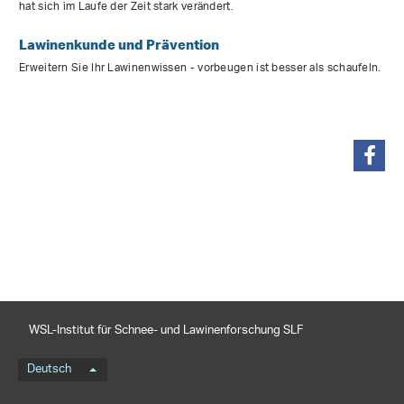
hat sich im Laufe der Zeit stark verändert.
Lawinenkunde und Prävention
Erweitern Sie Ihr Lawinenwissen - vorbeugen ist besser als schaufeln.
teilen
WSL-Institut für Schnee- und Lawinenforschung SLF
Sprachmenü
Deutsch
Footernavigation