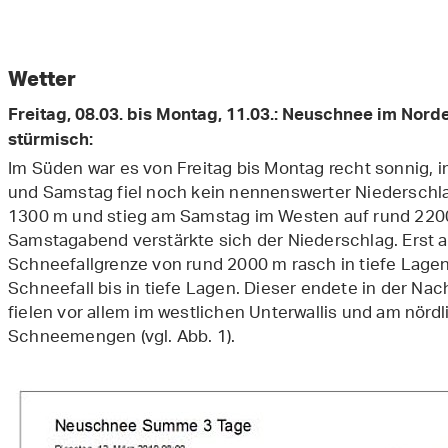
Download 20190309 BOney Piz Daint PubRep
Download 20190309 LSilvanti Piz de Mucia mAval
(jpg, 63 KB)
(jpg, 30 KB)
Wetter
Freitag, 08.03. bis Montag, 11.03.: Neuschnee im Norde
stürmisch:
Im Süden war es von Freitag bis Montag recht sonnig, 
und Samstag fiel noch kein nennenswerter Niederschla
1300 m und stieg am Samstag im Westen auf rund 2200
Samstagabend verstärkte sich der Niederschlag. Erst
Schneefallgrenze von rund 2000 m rasch in tiefe Lage
Schneefall bis in tiefe Lagen. Dieser endete in der Na
fielen vor allem im westlichen Unterwallis und am nör
Schneemengen (vgl. Abb. 1).