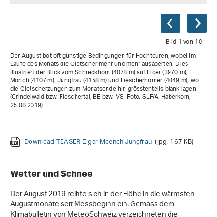
Bild 1 von 10
Der August bot oft günstige Bedingungen für Hochtouren, wobei im
Laufe des Monats die Gletscher mehr und mehr ausaperten. Dies
illustriert der Blick vom Schreckhorn (4078 m) auf Eiger (3970 m),
Mönch (4107 m), Jungfrau (4158 m) und Fiescherhörner (4049 m), wo
die Gletscherzungen zum Monatsende hin grösstenteils blank lagen
(Grindelwald bzw. Fieschertal, BE bzw. VS; Foto: SLF/A. Haberkorn,
Download 20190818 LEberhard Aletschhorn
(jpg, 43 KB)
25.08.2019).
Download 20190816 TMarth Piz Palue 04
Download 20190819 BBreitegger Zummsteinspitze
(jpg, 56 KB)
Download 20190804 TStucki Pizol
Download 20190809 LEberhard Cabane de la Dent Blanche
Download 20190809 MPhillips Lenzspitze
Download 20190815 EKorby Aletsch 08
Download GemsstockRichtungSued
(jpg, 153 KB)
(jpg, 205 KB)
(jpg, 229 KB)
(jpg, 160 KB)
Dufourspitze
(jpg, 125 KB)
Download 20190818 RKenner Val Sasauna
(jpg, 189 KB)
(jpg, 54 KB)
Download TEASER Eiger Moench Jungfrau
(jpg, 167 KB)
Wetter und Schnee
Der August 2019 reihte sich in der Höhe in die wärmsten
Augustmonate seit Messbeginn ein. Gemäss dem
Klimabulletin von MeteoSchweiz verzeichneten die