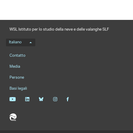
WSL Istituto per lo studio della neve e delle valanghe SLF
Menu della lingua
Italiano
Footernavigation
Contatto
Media
Persone
Basi legali