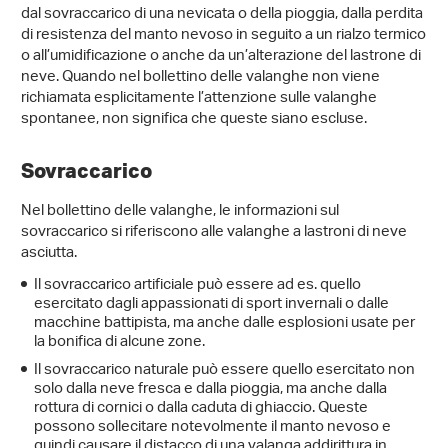
dal sovraccarico di una nevicata o della pioggia, dalla perdita
di resistenza del manto nevoso in seguito a un rialzo termico
o all’umidificazione o anche da un’alterazione del lastrone di
neve. Quando nel bollettino delle valanghe non viene
richiamata esplicitamente l’attenzione sulle valanghe
spontanee, non significa che queste siano escluse.
Sovraccarico
Nel bollettino delle valanghe, le informazioni sul
sovraccarico si riferiscono alle valanghe a lastroni di neve
asciutta.
Il sovraccarico artificiale può essere ad es. quello
esercitato dagli appassionati di sport invernali o dalle
macchine battipista, ma anche dalle esplosioni usate per
la bonifica di alcune zone.
Il sovraccarico naturale può essere quello esercitato non
solo dalla neve fresca e dalla pioggia, ma anche dalla
rottura di cornici o dalla caduta di ghiaccio. Queste
possono sollecitare notevolmente il manto nevoso e
quindi causare il distacco di una valanga addirittura in