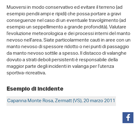
Muoversi in modo conservativo ed evitare il terreno (ad
esempio pendii ampi e ripidi) che possa portare a gravi
conseguenze nel caso di un eventuale travolgimento (ad
esempio un seppellimento a grande profondità). Valutare
l’evoluzione meteorologica e dei processi interni del manto
nevoso nell’area. Siate particolarmente cauti in aree con un
manto nevoso di spessore ridotto o nei punti di passaggio
da manto nevoso sottile a spesso. Il distacco di valanghe
dovuto a strati deboli persistenti è responsabile della
maggior parte degli incidenti in valanga per l’utenza
sportiva-ricreativa.
Esempio di incidente
Capanna Monte Rosa, Zermatt (VS), 20 marzo 2011
condividi