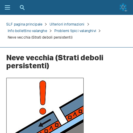
SLF pagina principale
Ulteriori informazioni
Info bollettino valanghe
Problemi tipici valanghivi
Neve vecchia (Strati deboli persistenti)
Neve vecchia (Strati deboli
persistenti)