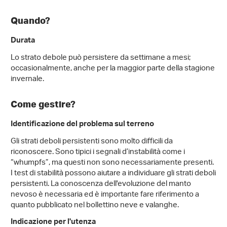
Quando?
Durata
Lo strato debole può persistere da settimane a mesi;
occasionalmente, anche per la maggior parte della stagione
invernale.
Come gestire?
Identificazione del problema sul terreno
Gli strati deboli persistenti sono molto difficili da
riconoscere. Sono tipici i segnali d’instabilità come i
“whumpfs”, ma questi non sono necessariamente presenti.
I test di stabilità possono aiutare a individuare gli strati deboli
persistenti. La conoscenza dell'evoluzione del manto
nevoso è necessaria ed è importante fare riferimento a
quanto pubblicato nel bollettino neve e valanghe.
Indicazione per l'utenza