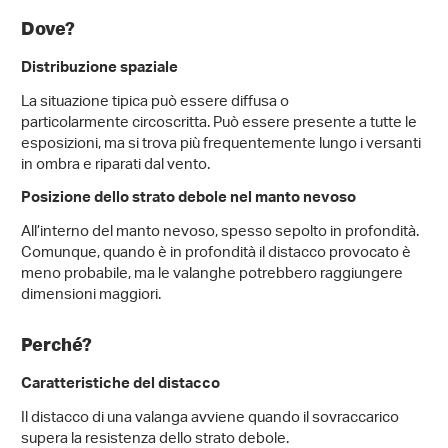
Dove?
Distribuzione spaziale
La situazione tipica può essere diffusa o
particolarmente circoscritta. Può essere presente a tutte le
esposizioni, ma si trova più frequentemente lungo i versanti
in ombra e riparati dal vento.
Posizione dello strato debole nel manto nevoso
All’interno del manto nevoso, spesso sepolto in profondità.
Comunque, quando è in profondità il distacco provocato è
meno probabile, ma le valanghe potrebbero raggiungere
dimensioni maggiori.
Perché?
Caratteristiche del distacco
Il distacco di una valanga avviene quando il sovraccarico
supera la resistenza dello strato debole.