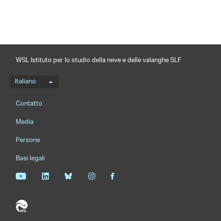
WSL Istituto per lo studio della neve e delle valanghe SLF
Menu della lingua
Italiano
Footernavigation
Contatto
Media
Persone
Basi legali