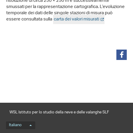
risoluzione di circa 250 × 250 m e successivamente
smussati per la rappresentazione cartografica. L’evoluzione
temporale dei dati delle singole stazioni di misura può
essere consultata sulla
carta dei valori misurati
condividi
WSL Istituto per lo studio della neve e delle valanghe SLF
Menu della lingua
Italiano