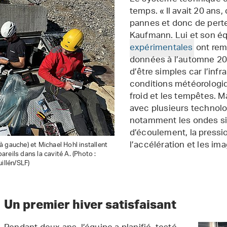
temps. « Il avait 20 ans,
pannes et donc de pert
Kaufmann. Lui et son é
expérimentales
ont rem
données à l’automne 202
d’être simples car l’infr
conditions météorologi
froid et les tempêtes. M
avec plusieurs technol
notamment les ondes si
d’écoulement, la pressio
l’accélération et les i
 gauche) et Michael Hohl installent
reils dans la cavité A. (Photo :
illén/SLF)
Un premier hiver satisfaisant