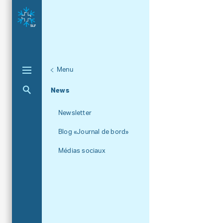
Menu
Unternaviga
À propos du SLF
Aktuelle Navigation
News
Newsletter
Blog «Journal de bord»
Médias sociaux