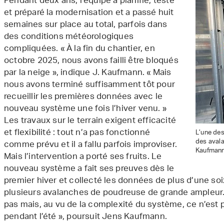
Pendant deux ans, l’équipe a planifié, testé
et préparé la modernisation et a passé huit
semaines sur place au total, parfois dans
des conditions météorologiques
compliquées. « À la fin du chantier, en
octobre 2025, nous avons failli être bloqués
par la neige », indique J. Kaufmann. « Mais
nous avons terminé suffisamment tôt pour
recueillir les premières données avec le
nouveau système une fois l’hiver venu. »
Les travaux sur le terrain exigent efficacité
et flexibilité : tout n’a pas fonctionné
L’une des
des avala
comme prévu et il a fallu parfois improviser.
Kaufmann
Mais l’intervention a porté ses fruits. Le
nouveau système a fait ses preuves dès le
premier hiver et collecté les données de plus d’une so
plusieurs avalanches de poudreuse de grande ampleur.
pas mais, au vu de la complexité du système, ce n’est 
pendant l’été », poursuit Jens Kaufmann.