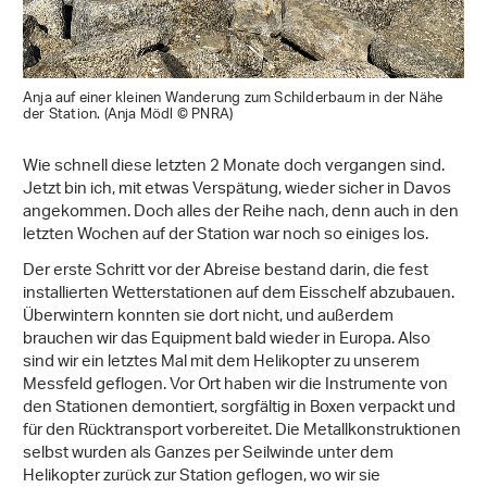
Anja auf einer kleinen Wanderung zum Schilderbaum in der Nähe
der Station. (Anja Mödl © PNRA)
Wie schnell diese letzten 2 Monate doch vergangen sind.
Jetzt bin ich, mit etwas Verspätung, wieder sicher in Davos
angekommen. Doch alles der Reihe nach, denn auch in den
letzten Wochen auf der Station war noch so einiges los.
Der erste Schritt vor der Abreise bestand darin, die fest
installierten Wetterstationen auf dem Eisschelf abzubauen.
Überwintern konnten sie dort nicht, und außerdem
brauchen wir das Equipment bald wieder in Europa. Also
sind wir ein letztes Mal mit dem Helikopter zu unserem
Messfeld geflogen. Vor Ort haben wir die Instrumente von
den Stationen demontiert, sorgfältig in Boxen verpackt und
für den Rücktransport vorbereitet. Die Metallkonstruktionen
selbst wurden als Ganzes per Seilwinde unter dem
Helikopter zurück zur Station geflogen, wo wir sie