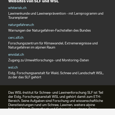
Websites von SLF und WSL
whiterisk.ch
Lawinenkunde und Lawinenprävention - mit Lernprogramm und
Tourenplaner
naturgefahren.ch
Warnungen der Naturgefahren-Fachstellen des Bundes
cerc.slf.ch
Forschungszentrum für Klimawandel, Extremereignisse und
Naturgefahren im alpinen Raum
envidat.ch
Zugang zu Umweltforschungs- und Monitoring-Daten
wsl.ch
Eidg. Forschungsanstalt für Wald, Schnee und Landschaft WSL,
zu der das SLF gehört
Das WSL-Institut für Schnee- und Lawinenforschung SLF ist Teil
der Eidg. Forschungsanstalt WSL und gehört damit zum ETH-
Bereich. Seine Aufgaben sind Forschung und wissenschaftliche
Dienstleistungen rund um Schnee, Lawinen, weitere alpine
Naturgefahren, Permafrost und Gebirgsökosysteme. Seine
bekannteste Dienstleistung ist das Lawinenbulletin.