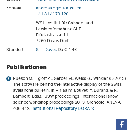
Kontakt
andreas.egloff(at)slf
.
ch
+41 81 4170 120
WSL-Institut für Schnee- und
Lawinenforschung SLF
Flüelastrasse 11
7260 Davos Dorf
Standort
SLF Davos
Da C 1 46
Publikationen
Ruesch M., Egloff A., Gerber M., Weiss G., Winkler K. (2013)
The software behind the interactive display of the Swiss
avalanche bulletin
. In F. Naaim-Bouvet, Y. Durand, & R.
Lambert (Eds.),
ISSW proceedings
.
International snow
science workshop proceedings 2013
. Grenoble: ANENA.
406-412.
Institutional Repository DORA