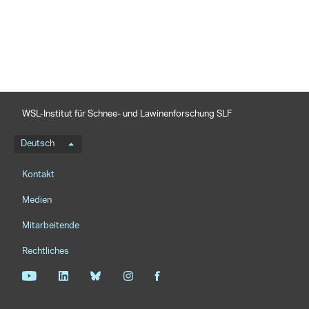
teilen
WSL-Institut für Schnee- und Lawinenforschung SLF
Sprachmenü
Deutsch
Footernavigation
Kontakt
Medien
Mitarbeitende
Rechtliches