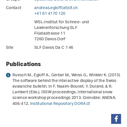
Contact
andreas.egloff(at)slf
.
ch
+41 81 4170 120
WSL-Institut für Schnee- und
Lawinenforschung SLF
Flüelastrasse 11
7260 Davos Dorf
Site
SLF Davos Da C 1 46
Publications
Ruesch M., Egloff A., Gerber M., Weiss G., Winkler K. (2013)
The software behind the interactive display of the Swiss
avalanche bulletin
. In F. Naaim-Bouvet, Y. Durand, & R.
Lambert (Eds.),
ISSW proceedings
.
International snow
science workshop proceedings 2013
. Grenoble: ANENA.
406-412.
Institutional Repository DORA