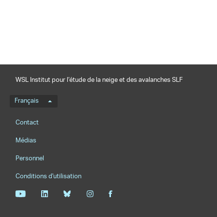
partager
WSL Institut pour l’étude de la neige et des avalanches SLF
Menu de langue
Français
Footernavigation
Contact
Médias
Personnel
Conditions d'utilisation