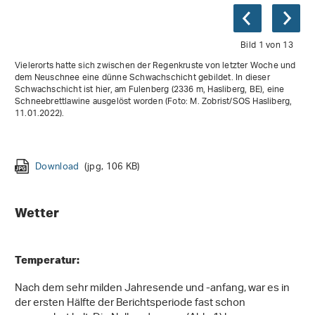
Bild 1 von 13
Vielerorts hatte sich zwischen der Regenkruste von letzter Woche und
dem Neuschnee eine dünne Schwachschicht gebildet. In dieser
Schwachschicht ist hier, am Fulenberg (2336 m, Hasliberg, BE), eine
Schneebrettlawine ausgelöst worden (Foto: M. Zobrist/SOS Hasliberg,
11.01.2022).
Download
Download
(jpg, 49 KB)
(jpg, 116 KB)
Download
Download
Download
Download
Download
(jpg, 53 KB)
(jpg, 119 KB)
(jpg, 55 KB)
(jpg, 148 KB)
(jpg, 125 KB)
Download
Download
Download
(jpg, 103 KB)
(jpg, 153 KB)
(jpg, 86 KB)
Download
Download
Download
(jpg, 106 KB)
(jpg, 44 KB)
(jpg, 227 KB)
Wetter
Temperatur:
Nach dem sehr milden Jahresende und -anfang, war es in
der ersten Hälfte der Berichtsperiode fast schon