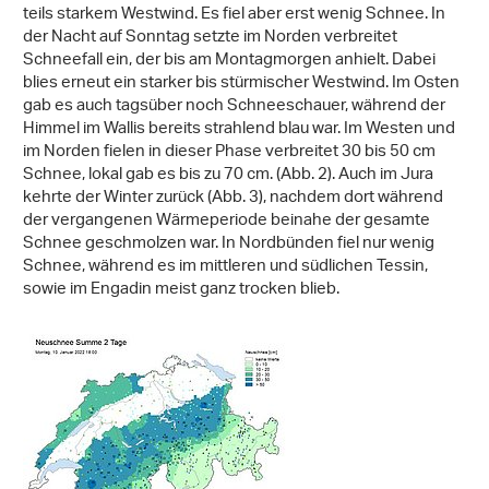
teils starkem Westwind. Es fiel aber erst wenig Schnee. In
der Nacht auf Sonntag setzte im Norden verbreitet
Schneefall ein, der bis am Montagmorgen anhielt. Dabei
blies erneut ein starker bis stürmischer Westwind. Im Osten
gab es auch tagsüber noch Schneeschauer, während der
Himmel im Wallis bereits strahlend blau war. Im Westen und
im Norden fielen in dieser Phase verbreitet 30 bis 50 cm
Schnee, lokal gab es bis zu 70 cm. (Abb. 2). Auch im Jura
kehrte der Winter zurück (Abb. 3), nachdem dort während
der vergangenen Wärmeperiode beinahe der gesamte
Schnee geschmolzen war. In Nordbünden fiel nur wenig
Schnee, während es im mittleren und südlichen Tessin,
sowie im Engadin meist ganz trocken blieb.