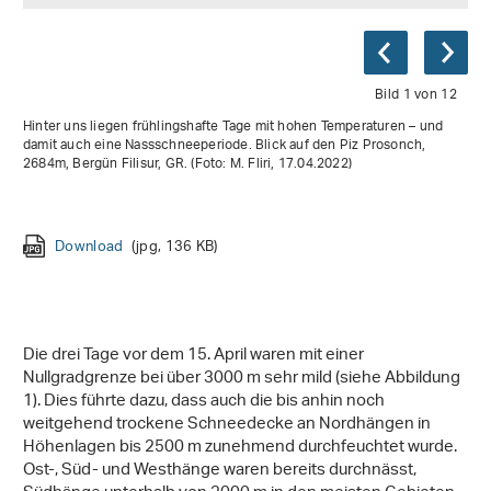
Bild 1 von 12
Hinter uns liegen frühlingshafte Tage mit hohen Temperaturen – und
damit auch eine Nassschneeperiode. Blick auf den Piz Prosonch,
2684m, Bergün Filisur, GR. (Foto: M. Fliri, 17.04.2022)
Download
(jpg, 134 KB)
Download
Download
Download
Download
Download
Download
Download
Download
(jpg, 136 KB)
(jpg, 98 KB)
(jpg, 80 KB)
(jpg, 154 KB)
(jpg, 116 KB)
(jpg, 149 KB)
(jpg, 219 KB)
(jpg, 116 KB)
Download
Download
(jpg, 137 KB)
(jpg, 124 KB)
Download
(jpg, 89 KB)
Die drei Tage vor dem 15. April waren mit einer
Nullgradgrenze bei über 3000 m sehr mild (siehe Abbildung
1). Dies führte dazu, dass auch die bis anhin noch
weitgehend trockene Schneedecke an Nordhängen in
Höhenlagen bis 2500 m zunehmend durchfeuchtet wurde.
Ost-, Süd- und Westhänge waren bereits durchnässt,