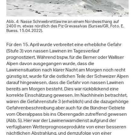
Abb. 4: Nasse Schneebrettlawine an einem Nordwesthang auf
2400 m, etwas nördlich des Piz Grevasalvas (Surses/GR, Foto. E.
Buess, 15.04.2022).
Für den 15. April wurde verbreitet eine erhebliche Gefahr
(Stufe 3) von nassen Lawinen im Tagesverlauf
prognostiziert. Während bspw. für die Berner oder Walliser
Alpen davon ausgegangen wurde, dass die
Lawinensituation nach klarer Nacht am Morgen noch recht
günstig ist, wurde für die östlichen Teile der Schweizer Alpen
darauf hingewiesen, dass die Gefahr von nassen Lawinen
bereits am Morgen besteht. Dies war rückblickend eine
korrekte Einschätzung gewesen. Im Nachhinein betrachtet,
wären die Gefahrenstufe 3 (erheblich) und die dazugehörige
Gefahrenbeschreibung aber auch für die Bündner Gebiete
vom Oberalppass bis ins Oberengadin zutreffend gewesen
(Abb. 5). Hier war der Lawinenwarndienst aufgrund der
verfügbaren Wetterprognoseprodukte von einer besseren
nächtlichen Abstrahlung, und demzufolge von einer