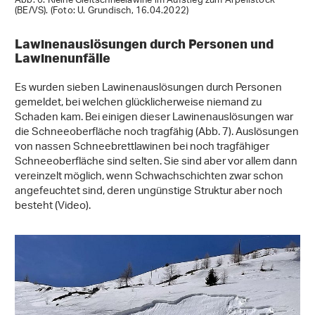
Abb. 6: Kleine Gleitschneelawine im Aufstieg zum Arpelistock
(BE/VS). (Foto: U. Grundisch, 16.04.2022)
Lawinenauslösungen durch Personen und
Lawinenunfälle
Es wurden sieben Lawinenauslösungen durch Personen
gemeldet, bei welchen glücklicherweise niemand zu
Schaden kam. Bei einigen dieser Lawinenauslösungen war
die Schneeoberfläche noch tragfähig (Abb. 7). Auslösungen
von nassen Schneebrettlawinen bei noch tragfähiger
Schneeoberfläche sind selten. Sie sind aber vor allem dann
vereinzelt möglich, wenn Schwachschichten zwar schon
angefeuchtet sind, deren ungünstige Struktur aber noch
besteht (Video).