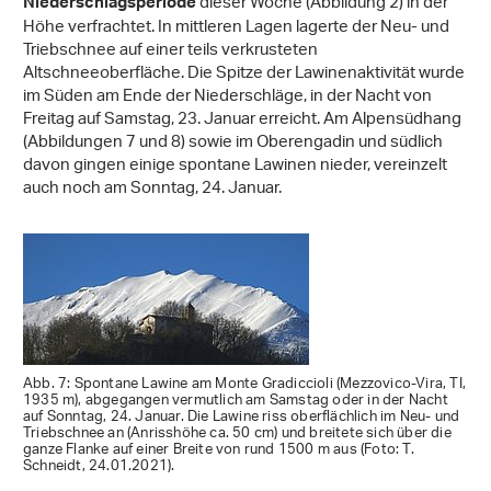
dieser Woche (Abbildung 2) in der
Niederschlagsperiode
Höhe verfrachtet. In mittleren Lagen lagerte der Neu- und
Triebschnee auf einer teils verkrusteten
Altschneeoberfläche. Die Spitze der Lawinenaktivität wurde
im Süden am Ende der Niederschläge, in der Nacht von
Freitag auf Samstag, 23. Januar erreicht. Am Alpensüdhang
(Abbildungen 7 und 8) sowie im Oberengadin und südlich
davon gingen einige spontane Lawinen nieder, vereinzelt
auch noch am Sonntag, 24. Januar.
Abb. 7: Spontane Lawine am Monte Gradiccioli (Mezzovico-Vira, TI,
1935 m), abgegangen vermutlich am Samstag oder in der Nacht
auf Sonntag, 24. Januar. Die Lawine riss oberflächlich im Neu- und
Triebschnee an (Anrisshöhe ca. 50 cm) und breitete sich über die
ganze Flanke auf einer Breite von rund 1500 m aus (Foto: T.
Schneidt, 24.01.2021).