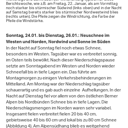
Berichtswoche, wie z.B. am Freitag, 22. Januar, als am Vormittag
noch starker bis stürmischer Südwind (links oben) und in der Nacht
auf Samstag bereits starker bis stürmischer Nordwestwind blies
(rechts unten). Die Pfeile zeigen die Windrichtung, die Farbe der
Pfeile die Windstärke.
Sonntag, 24.01. bis Dienstag, 26.01.: Neuschnee im
Westen und Norden, Nordwind und Sonne im Süden
In der Nacht auf Sonntag fiel noch etwas Schnee,
besonders im Westen. Tagsüber war es verbreitet sonnig,
im Osten teils bewölkt. Nach dieser Niederschlagspause
setzte am Sonntagabend im Westen und Norden wieder
Schneefall bis in tiefe Lagen ein. Das führte am
Montagmorgen zu einigen Verkehrsbehinderungen im
Mittelland. Am Montag war der Niederschlag tagsüber
schauerartig und es gab auch einzelne Aufhellungen. In der
Nacht auf Dienstag fiel vor allem von den östlichen Berner
Alpen bis Nordbünden Schnee bis in tiefe Lagen. Die
Niederschlagsmengen im Norden waren sehr variabel.
Insgesamt fielen verbreitet fielen 20 bis 40 cm,
gebietsweise 40 bis 60 cm und lokal bis zu 80 cm Schnee
(Abbildung 4). Am Alpensüdhang blieb es weitgehend