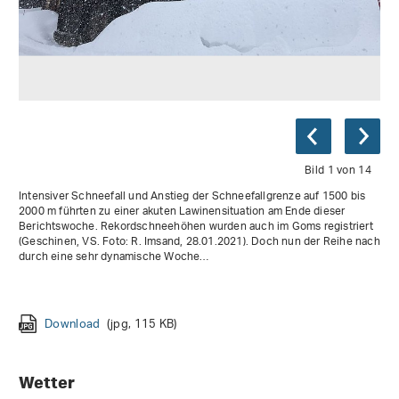
Bild 1 von 14
Intensiver Schneefall und Anstieg der Schneefallgrenze auf 1500 bis
2000 m führten zu einer akuten Lawinensituation am Ende dieser
Berichtswoche. Rekordschneehöhen wurden auch im Goms registriert
(Geschinen, VS. Foto: R. Imsand, 28.01.2021). Doch nun der Reihe nach
durch eine sehr dynamische Woche…
Download
Download
Download
Download
Download
(jpg, 90 KB)
(jpg, 92 KB)
(jpg, 65 KB)
(jpg, 167 KB)
(jpg, 97 KB)
Download
Download
Download
Download
Download
Download
Download
(jpg, 107 KB)
(jpg, 135 KB)
(jpg, 122 KB)
(jpg, 66 KB)
(jpg, 66 KB)
(jpg, 76 KB)
(jpg, 58 KB)
Download
Download
(jpg, 115 KB)
(jpg, 51 KB)
Wetter