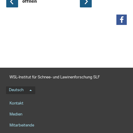
öffnen
teilen
WSL-Institut für Schnee- und Lawinenforschung SLF
Sprachmenü
Deutsch
Footernavigation
Kontakt
Medien
Mitarbeitende