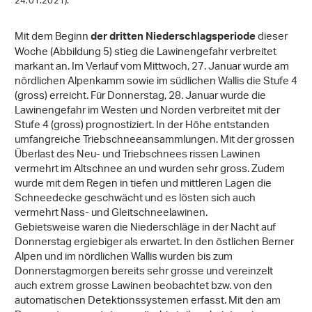
24.01.2021).
Mit dem Beginn
dieser
der dritten Niederschlagsperiode
Woche (Abbildung 5) stieg die Lawinengefahr verbreitet
markant an. Im Verlauf vom Mittwoch, 27. Januar wurde am
nördlichen Alpenkamm sowie im südlichen Wallis die Stufe 4
(gross) erreicht. Für Donnerstag, 28. Januar wurde die
Lawinengefahr im Westen und Norden verbreitet mit der
Stufe 4 (gross) prognostiziert. In der Höhe entstanden
umfangreiche Triebschneeansammlungen. Mit der grossen
Überlast des Neu- und Triebschnees rissen Lawinen
vermehrt im Altschnee an und wurden sehr gross. Zudem
wurde mit dem Regen in tiefen und mittleren Lagen die
Schneedecke geschwächt und es lösten sich auch
vermehrt Nass- und Gleitschneelawinen.
Gebietsweise waren die Niederschläge in der Nacht auf
Donnerstag ergiebiger als erwartet. In den östlichen Berner
Alpen und im nördlichen Wallis wurden bis zum
Donnerstagmorgen bereits sehr grosse und vereinzelt
auch extrem grosse Lawinen beobachtet bzw. von den
automatischen Detektionssystemen erfasst. Mit den am