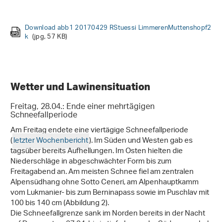
Download 3 20170429 LorenzMeier StGallen k
Download 5 20170430 Gemsfreiheit2 ts k
(jpg, 168 KB)
(jpg, 219 KB)
Download abb1 20170429 RStuessi LimmerenMuttenshopf2
Download 2 20170428 Vals1 Urs Berni k
Download 6 20170430 stu Sentischhorn k
Download 7 20170503 DSilbernagel k
(jpg, 139 KB)
(jpg, 150 KB)
(jpg, 234 KB)
Download 4 20170430 GDarms Pilatus k
(jpg, 228 KB)
k
(jpg, 57 KB)
Download 1 20170430 UGrundisch
SkispurenVortagWistaetthore k
(jpg, 184 KB)
Wetter und Lawinensituation
Freitag, 28.04.: Ende einer mehrtägigen
Schneefallperiode
Am Freitag endete eine viertägige Schneefallperiode
(
letzter Wochenbericht
). Im Süden und Westen gab es
tagsüber bereits Aufhellungen. Im Osten hielten die
Niederschläge in abgeschwächter Form bis zum
Freitagabend an. Am meisten Schnee fiel am zentralen
Alpensüdhang ohne Sotto Ceneri, am Alpenhauptkamm
vom Lukmanier- bis zum Berninapass sowie im Puschlav mit
100 bis 140 cm (Abbildung 2).
Die Schneefallgrenze sank im Norden bereits in der Nacht