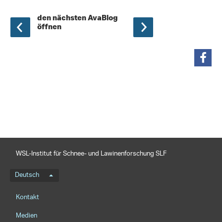
den nächsten AvaBlog
öffnen
teilen
WSL-Institut für Schnee- und Lawinenforschung SLF
Sprachmenü
Deutsch
Footernavigation
Kontakt
Medien