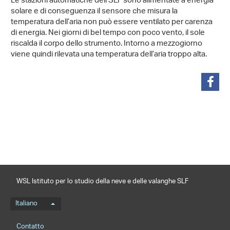
Le stazioni automatiche dell’SLF sono alimentate a energia
solare e di conseguenza il sensore che misura la
temperatura dell’aria non può essere ventilato per carenza
di energia. Nei giorni di bel tempo con poco vento, il sole
riscalda il corpo dello strumento. Intorno a mezzogiorno
viene quindi rilevata una temperatura dell’aria troppo alta.
condividi
WSL Istituto per lo studio della neve e delle valanghe SLF
Menu della lingua
Italiano
Footernavigation
Contatto