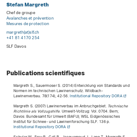
Stefan Margreth
Chef de groupe
Avalanches et prévention
Mesures de protection
margreth(at)slf
.
ch
+41 81 4170 254
SLF Davos
Publications scientifiques
Margreth S., Sauermoser S. (2014) Entwicklung von Standards und
Normen im technischen Lawinenschutz. Wildbach-
Lawinenverbau.
78
(174), 42-56.
Institutional Repository DORA
Margreth S. (2007)
Lawinenverbau im Anbruchgebiet.
Technische
Richtlinie als Vollzugshilfe
. Umwelt-Vollzug: Vol. 0704. Bern;
Davos: Bundesamt für Umwelt (BAFU); WSL Eidgenössisches
Institut für Schnee- und Lawinenforschung SLF. 136 p.
Institutional Repository DORA