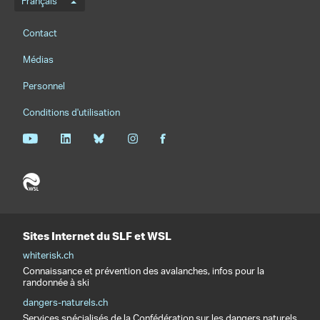
Menu de langue
Français
Footernavigation
Contact
Médias
Personnel
Conditions d'utilisation
Sites Internet du SLF et WSL
whiterisk.ch
Connaissance et prévention des avalanches, infos pour la
randonnée à ski
dangers-naturels.ch
Services spécialisés de la Confédération sur les dangers naturels