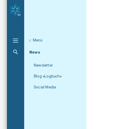
Menü
Unternaviga
Über das SLF
Aktuelle Navigation
News
Newsletter
Blog «Logbuch»
Social Media