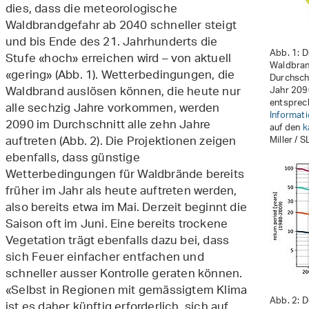
dies, dass die meteorologische
Waldbrandgefahr ab 2040 schneller steigt
und bis Ende des 21. Jahrhunderts die
Abb. 1: D
Stufe «hoch» erreichen wird – von aktuell
Waldbran
«gering» (Abb. 1). Wetterbedingungen, die
Durchschn
Waldbrand auslösen können, die heute nur
Jahr 2090
entsprec
alle sechzig Jahre vorkommen, werden
Informati
2090 im Durchschnitt alle zehn Jahre
auf den
k
auftreten (Abb. 2). Die Projektionen zeigen
Miller / S
ebenfalls, dass günstige
Wetterbedingungen für Waldbrände bereits
früher im Jahr als heute auftreten werden,
also bereits etwa im Mai. Derzeit beginnt die
Saison oft im Juni. Eine bereits trockene
Vegetation trägt ebenfalls dazu bei, dass
sich Feuer einfacher entfachen und
schneller ausser Kontrolle geraten können.
«Selbst in Regionen mit gemässigtem Klima
Abb. 2: D
ist es daher künftig erforderlich, sich auf