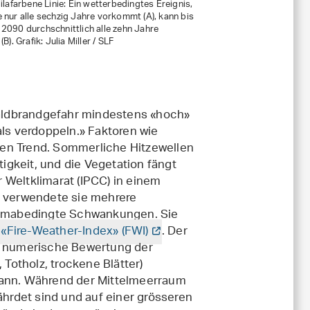
lilafarbene Linie: Ein wetterbedingtes Ereignis,
 nur alle sechzig Jahre vorkommt (A), kann bis
2090 durchschnittlich alle zehn Jahre
(B). Grafik: Julia Miller / SLF
 Waldbrandgefahr mindestens «hoch»
als verdoppeln.» Faktoren wie
den Trend. Sommerliche Hitzewellen
gkeit, und die Vegetation fängt
er Weltklimarat (IPCC) in einem
e verwendete sie mehrere
klimabedingte Schwankungen. Sie
«Fire-Weather-Index» (FWI)
. Der
ne numerische Bewertung der
 Totholz, trockene Blätter)
kann. Während der Mittelmeerraum
rdet sind und auf einer grösseren