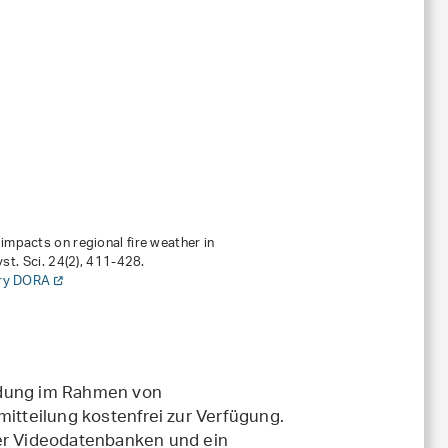
 impacts on regional fire weather in
st. Sci.
24
(2), 411-428.
ory DORA
ndung im Rahmen von
tteilung kostenfrei zur Verfügung.
der Videodatenbanken und ein