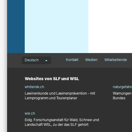
Sprachmenü
Footernavigation
Kontakt
Medien
Mitarbeitende
Deutsch
Websites von SLF und WSL
whiterisk.ch
naturgefahr
Lawinenkunde und Lawinenprävention - mit
Warnungen 
Lernprogramm und Tourenplaner
Bundes
wsl.ch
Eidg. Forschungsanstalt für Wald, Schnee und
Landschaft WSL, zu der das SLF gehört