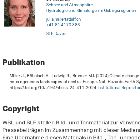
Schnee und Atmosphäre
Hydrologie und Klimafolgen in Gebirgsregionen
julia.miller(at)slf
.
ch
+41 81 4170 383
SLF Davos
Publikation
Miller J., Böhnisch A., Ludwig R., Brunner M.I. (2024) Climate change
heterogeneous landscapes of central Europe. Nat. Hazards Earth Sy
https://doi.org/10.5194/nhess-24-411-2024
Institutional Reposit
Copyright
WSL und SLF stellen Bild- und Tonmaterial zur Verwe
Pressebeiträgen im Zusammenhang mit dieser Medienmi
Eine Übernahme dieses Materials in Bild-, Ton- und/o