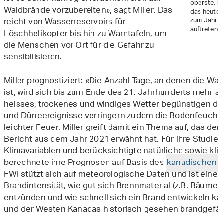
oberste, 
Waldbrände vorzubereiten», sagt Miller. Das
das heute
reicht von Wasserreservoirs für
zum Jahr 
auftreten 
Löschhelikopter bis hin zu Warntafeln, um
die Menschen vor Ort für die Gefahr zu
sensibilisieren.
Miller prognostiziert: «Die Anzahl Tage, an denen die
ist, wird sich bis zum Ende des 21. Jahrhunderts mehr 
heisses, trockenes und windiges Wetter begünstigen 
und Dürreereignisse verringern zudem die Bodenfeuchti
leichter Feuer. Miller greift damit ein Thema auf, das d
Bericht aus dem Jahr 2021 erwähnt hat. Für ihre Studi
Klimavariablen und berücksichtigte natürliche sowie 
berechnete ihre Prognosen auf Basis des
kanadischen 
FWI stützt sich auf meteorologische Daten und ist ei
Brandintensität, wie gut sich Brennmaterial (z.B. Bäume,
entzünden und wie schnell sich ein Brand entwickeln 
und der Westen Kanadas historisch gesehen brandgefäh