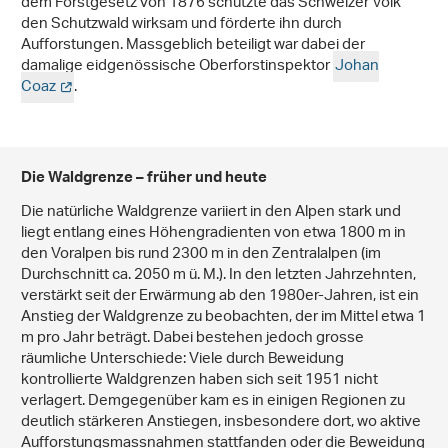
dem Forstgesetz von 1876 schützte das Schweizer Volk
den Schutzwald wirksam und förderte ihn durch
Aufforstungen. Massgeblich beteiligt war dabei der
damalige eidgenössische Oberforstinspektor
Johan
Coaz
.
Die Waldgrenze – früher und heute
Die natürliche Waldgrenze variiert in den Alpen stark und
liegt entlang eines Höhengradienten von etwa 1800 m in
den Voralpen bis rund 2300 m in den Zentralalpen (im
Durchschnitt ca. 2050 m ü. M.). In den letzten Jahrzehnten,
verstärkt seit der Erwärmung ab den 1980er-Jahren, ist ein
Anstieg der Waldgrenze zu beobachten, der im Mittel etwa 1
m pro Jahr beträgt. Dabei bestehen jedoch grosse
räumliche Unterschiede: Viele durch Beweidung
kontrollierte Waldgrenzen haben sich seit 1951 nicht
verlagert. Demgegenüber kam es in einigen Regionen zu
deutlich stärkeren Anstiegen, insbesondere dort, wo aktive
Aufforstungsmassnahmen stattfanden oder die Beweidung