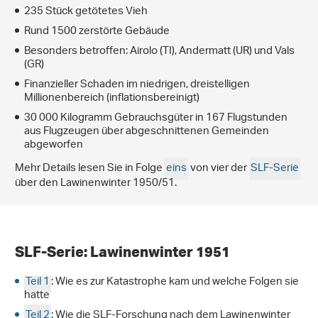
235 Stück getötetes Vieh
Rund 1500 zerstörte Gebäude
Besonders betroffen: Airolo (TI), Andermatt (UR) und Vals
(GR)
Finanzieller Schaden im niedrigen, dreistelligen
Millionenbereich (inflationsbereinigt)
30 000 Kilogramm Gebrauchsgüter in 167 Flugstunden
aus Flugzeugen über abgeschnittenen Gemeinden
abgeworfen
Mehr Details lesen Sie in Folge
eins
von vier der
SLF-Serie
über den Lawinenwinter 1950/51.
SLF-Serie: Lawinenwinter 1951
Teil 1
: Wie es zur Katastrophe kam und welche Folgen sie
hatte
Teil 2
: Wie die SLF-Forschung nach dem Lawinenwinter