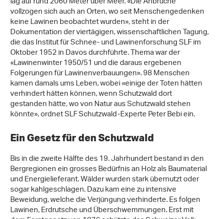
lag auf rund 2060 Meter über Meer. «Die Anbrüche
vollzogen sich auch an Orten, wo seit Menschengedenken
keine Lawinen beobachtet wurden», steht in der
Dokumentation der viertägigen, wissenschaftlichen Tagung,
die das Institut für Schnee- und Lawinenforschung SLF im
Oktober 1952 in Davos durchführte. Thema war der
«Lawinenwinter 1950/51 und die daraus ergebenen
Folgerungen für Lawinenverbauungen». 98 Menschen
kamen damals ums Leben, wobei «einige der Toten hätten
verhindert hätten können, wenn Schutzwald dort
gestanden hätte, wo von Natur aus Schutzwald stehen
könnte», ordnet SLF Schutzwald-Experte Peter Bebi ein.
Ein Gesetz für den Schutzwald
Bis in die zweite Hälfte des 19. Jahrhundert bestand in den
Bergregionen ein grosses Bedürfnis an Holz als Baumaterial
und Energielieferant. Wälder wurden stark übernutzt oder
sogar kahlgeschlagen. Dazu kam eine zu intensive
Beweidung, welche die Verjüngung verhinderte. Es folgen
Lawinen, Erdrutsche und Überschwemmungen. Erst mit