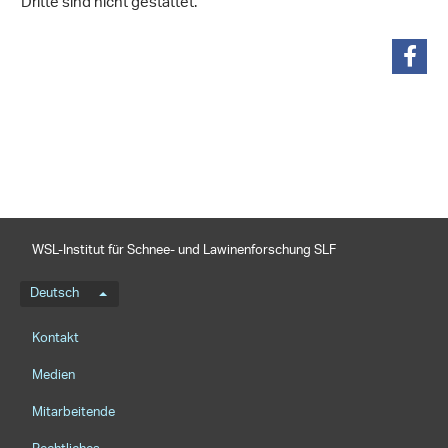
Dritte sind nicht gestattet.
teilen
WSL-Institut für Schnee- und Lawinenforschung SLF
Sprachmenü
Deutsch
Footernavigation
Kontakt
Medien
Mitarbeitende