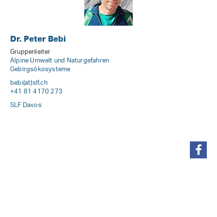
Dr. Peter Bebi
Gruppenleiter
Alpine Umwelt und Naturgefahren
Gebirgsökosysteme
bebi(at)slf
.
ch
+41 81 4170 273
SLF Davos
teilen