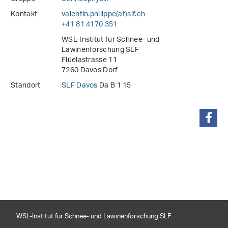
Kontakt
valentin.philippe(at)slf
.
ch
+41 81 4170 351
WSL-Institut für Schnee- und
Lawinenforschung SLF
Flüelastrasse 11
7260 Davos Dorf
Standort
SLF Davos
Da B 1 15
teilen
WSL-Institut für Schnee- und Lawinenforschung SLF