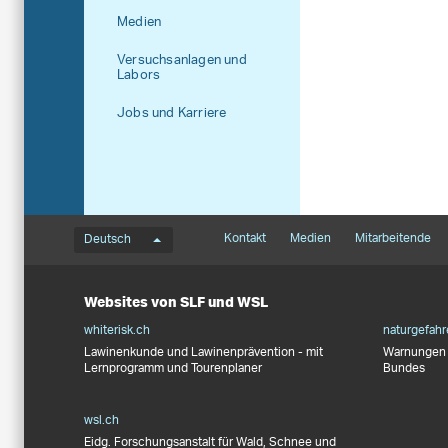
Medien
Versuchsanlagen und
Labors
Jobs und Karriere
Sprachmenü
Footernavigation
Kontakt
Medien
Mitarbeitende
Deutsch
Websites von SLF und WSL
whiterisk.ch
naturgefahr
Lawinenkunde und Lawinenprävention - mit
Warnungen 
Lernprogramm und Tourenplaner
Bundes
wsl.ch
Eidg. Forschungsanstalt für Wald, Schnee und