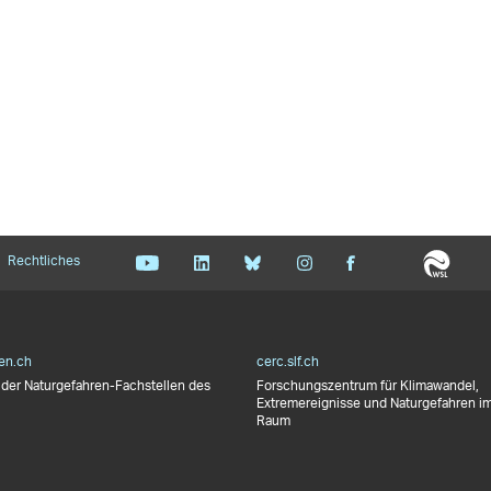
Rechtliches
en.ch
cerc.slf.ch
der Naturgefahren-Fachstellen des
Forschungszentrum für Klimawandel,
Extremereignisse und Naturgefahren im
Raum