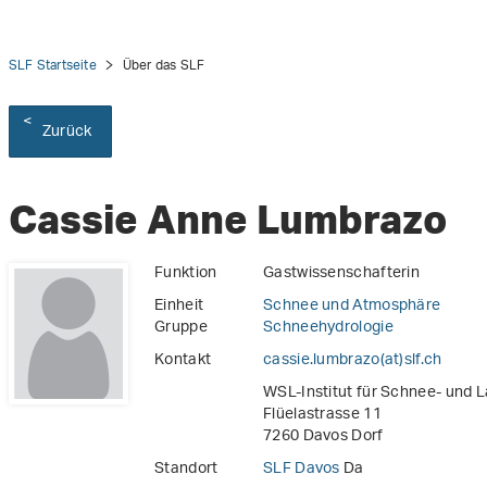
SLF Startseite
Über das SLF
Zurück
Cassie Anne Lumbrazo
Funktion
Gastwissenschafterin
Einheit
Schnee und Atmosphäre
Gruppe
Schneehydrologie
Kontakt
cassie.lumbrazo(at)slf
.
ch
WSL-Institut für Schnee- und 
Flüelastrasse 11
7260 Davos Dorf
Standort
SLF Davos
Da