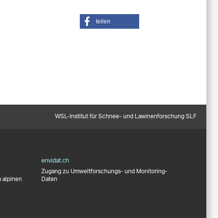
teilen
WSL-Institut für Schnee- und Lawinenforschung SLF
envidat.ch
Zugang zu Umweltforschungs- und Monitoring-
 alpinen
Daten