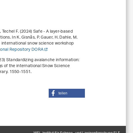
, Techel F. (2024)
Safe - A layer-based
ctions
. In K. Gisnås, P. Gauer, H. Dahle, M.
e international snow science workshop
tional Repository DORA
023)
Standardizing avalanche information:
s of the international Snow Science
rary. 1550-1551.
teilen