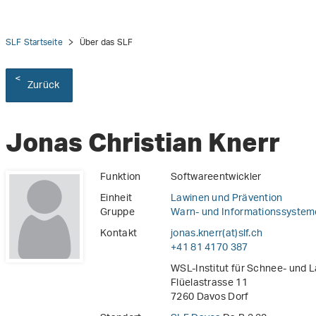
SLF Startseite
Über das SLF
Zurück
Jonas Christian Knerr
Funktion
Softwareentwickler
Einheit
Lawinen und Prävention
Gruppe
Warn- und Informationssystem
Kontakt
jonas.knerr(at)slf
.
ch
+41 81 4170 387
WSL-Institut für Schnee- und 
Flüelastrasse 11
7260 Davos Dorf