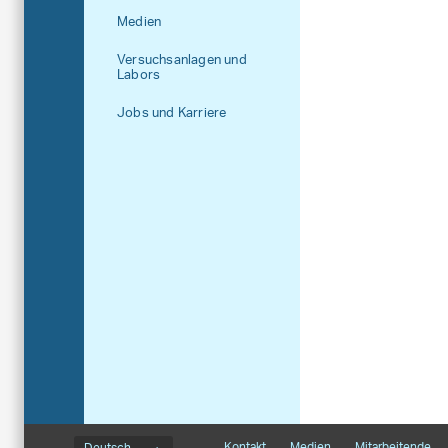
Medien
Versuchsanlagen und
Labors
Jobs und Karriere
Sprachmenü
Footernavigation
Kontakt
Medien
Mitarbeitende