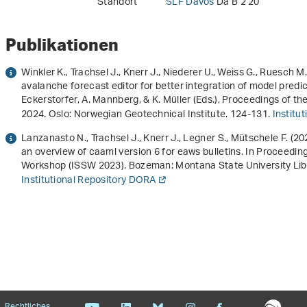
Standort
SLF Davos
Da B 2 20
Publikationen
Winkler K., Trachsel J., Knerr J., Niederer U., Weiss G., Ruesch M.
avalanche forecast editor for better integration of model predi
Eckerstorfer, A. Mannberg, & K. Müller (Eds.),
Proceedings of th
2024
. Oslo: Norwegian Geotechnical Institute. 124-131.
Institu
Lanzanasto N., Trachsel J., Knerr J., Legner S., Mütschele F. (2
an overview of caaml version 6 for eaws bulletins
. In
Proceeding
Workshop (ISSW 2023)
. Bozeman: Montana State University Lib
Institutional Repository DORA
Rechtliches