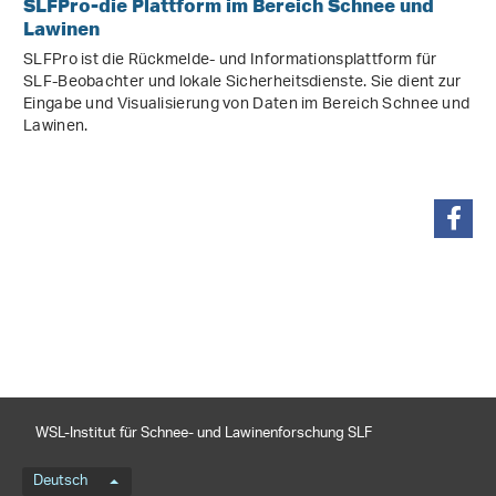
SLFPro-die Plattform im Bereich Schnee und
Lawinen
SLFPro ist die Rückmelde- und Informationsplattform für
SLF-Beobachter und lokale Sicherheitsdienste. Sie dient zur
Eingabe und Visualisierung von Daten im Bereich Schnee und
Lawinen.
teilen
WSL-Institut für Schnee- und Lawinenforschung SLF
Sprachmenü
Deutsch