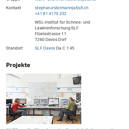
Kontakt
stephan.estermann(at)slf
.
ch
+41 81 4170 232
WSL-Institut für Schnee- und
Lawinenforschung SLF
Flüelastrasse 11
7260 Davos Dorf
Standort
SLF Davos
Da C 1 45
Projekte