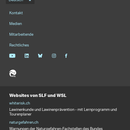
Sprachmenü
Deutsch
Footernavigation
Kontakt
Medien
Mitarbeitende
Rechtliches
Websites von SLF und WSL
whiterisk.ch
Lawinenkunde und Lawinenprävention - mit Lernprogramm und
Tourenplaner
naturgefahren.ch
Warnungen der Naturgefahren-Fachstellen des Bundes