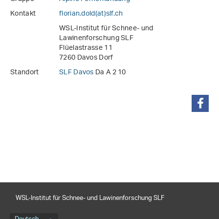
Kontakt
florian.dold(at)slf
.
ch
WSL-Institut für Schnee- und
Lawinenforschung SLF
Flüelastrasse 11
7260 Davos Dorf
Standort
SLF Davos
Da A 2 10
teilen
WSL-Institut für Schnee- und Lawinenforschung SLF