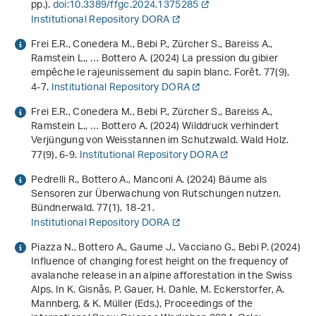
pp.).
doi:10.3389/ffgc.2024.1375285
Institutional Repository DORA
Frei E.R., Conedera M., Bebi P., Zürcher S., Bareiss A.,
Ramstein L., … Bottero A. (2024) La pression du gibier
empêche le rajeunissement du sapin blanc. Forêt.
77
(9),
4-7.
Institutional Repository DORA
Frei E.R., Conedera M., Bebi P., Zürcher S., Bareiss A.,
Ramstein L., … Bottero A. (2024) Wilddruck verhindert
Verjüngung von Weisstannen im Schutzwald. Wald Holz.
77
(9), 6-9.
Institutional Repository DORA
Pedrelli R., Bottero A., Manconi A. (2024) Bäume als
Sensoren zur Überwachung von Rutschungen nutzen.
Bündnerwald.
77
(1), 18-21.
Institutional Repository DORA
Piazza N., Bottero A., Gaume J., Vacciano G., Bebi P. (2024)
Influence of changing forest height on the frequency of
avalanche release in an alpine afforestation in the Swiss
Alps
. In K. Gisnås, P. Gauer, H. Dahle, M. Eckerstorfer, A.
Mannberg, & K. Müller (Eds.),
Proceedings of the