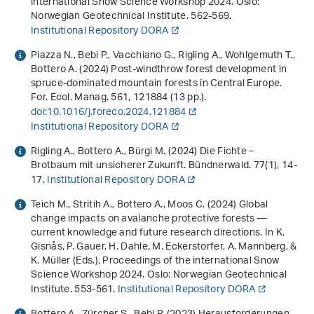
international Snow Science Workshop 2024
. Oslo:
Norwegian Geotechnical Institute. 562-569.
Institutional Repository DORA
Piazza N., Bebi P., Vacchiano G., Rigling A., Wohlgemuth T.,
Bottero A. (2024) Post-windthrow forest development in
spruce-dominated mountain forests in Central Europe.
For. Ecol. Manag.
561
, 121884 (13 pp.).
doi:10.1016/j.foreco.2024.121884
Institutional Repository DORA
Rigling A., Bottero A., Bürgi M. (2024) Die Fichte –
Brotbaum mit unsicherer Zukunft. Bündnerwald.
77
(1), 14-
17.
Institutional Repository DORA
Teich M., Stritih A., Bottero A., Moos C. (2024)
Global
change impacts on avalanche protective forests —
current knowledge and future research directions
. In K.
Gisnås, P. Gauer, H. Dahle, M. Eckerstorfer, A. Mannberg, &
K. Müller (Eds.),
Proceedings of the international Snow
Science Workshop 2024
. Oslo: Norwegian Geotechnical
Institute. 553-561.
Institutional Repository DORA