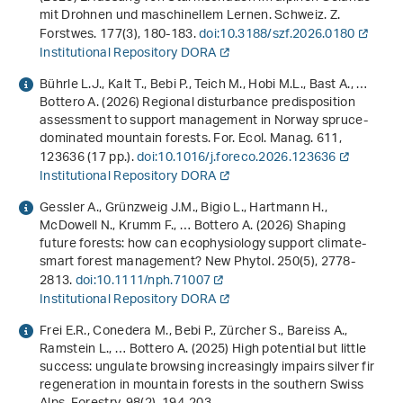
mit Drohnen und maschinellem Lernen. Schweiz. Z.
Forstwes.
177
(3), 180-183.
doi:10.3188/szf.2026.0180
Institutional Repository DORA
Bührle L.J., Kalt T., Bebi P., Teich M., Hobi M.L., Bast A., …
Bottero A. (2026) Regional disturbance predisposition
assessment to support management in Norway spruce-
dominated mountain forests. For. Ecol. Manag.
611
,
123636 (17 pp.).
doi:10.1016/j.foreco.2026.123636
Institutional Repository DORA
Gessler A., Grünzweig J.M., Bigio L., Hartmann H.,
McDowell N., Krumm F., … Bottero A. (2026) Shaping
future forests: how can ecophysiology support climate-
smart forest management? New Phytol.
250
(5), 2778-
2813.
doi:10.1111/nph.71007
Institutional Repository DORA
Frei E.R., Conedera M., Bebi P., Zürcher S., Bareiss A.,
Ramstein L., … Bottero A. (2025) High potential but little
success: ungulate browsing increasingly impairs silver fir
regeneration in mountain forests in the southern Swiss