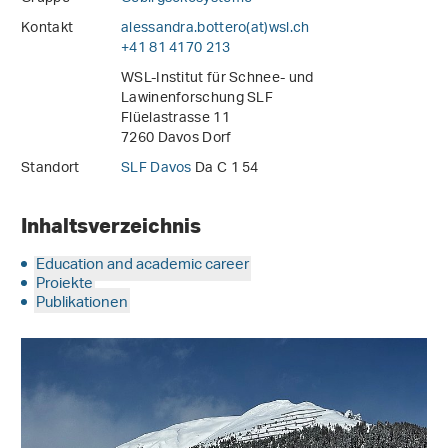
Kontakt
alessandra.bottero(at)wsl
.
ch
+41 81 4170 213
WSL-Institut für Schnee- und
Lawinenforschung SLF
Flüelastrasse 11
7260 Davos Dorf
Standort
SLF Davos
Da C 1 54
Inhaltsverzeichnis
Education and academic career
Projekte
Publikationen