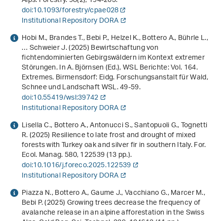
Alps. Forestry.
98
(2), 194-203.
doi:10.1093/forestry/cpae028
Institutional Repository DORA
Hobi M., Brandes T., Bebi P., Helzel K., Bottero A., Bührle L.,
… Schweier J. (2025)
Bewirtschaftung von
fichtendominierten Gebirgswäldern im Kontext extremer
Störungen
. In A. Björnsen (Ed.),
WSL Berichte: Vol. 164
.
Extremes
. Birmensdorf: Eidg. Forschungsanstalt für Wald,
Schnee und Landschaft WSL. 49-59.
doi:10.55419/wsl:39742
Institutional Repository DORA
Lisella C., Bottero A., Antonucci S., Santopuoli G., Tognetti
R. (2025) Resilience to late frost and drought of mixed
forests with Turkey oak and silver fir in southern Italy. For.
Ecol. Manag.
580
, 122539 (13 pp.).
doi:10.1016/j.foreco.2025.122539
Institutional Repository DORA
Piazza N., Bottero A., Gaume J., Vacchiano G., Marcer M.,
Bebi P. (2025) Growing trees decrease the frequency of
avalanche release in an alpine afforestation in the Swiss