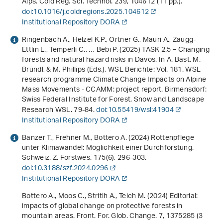
Alps. Cold Reg. Sci. Technol.
239
, 104612 (11 pp.).
doi:10.1016/j.coldregions.2025.104612
Institutional Repository DORA
Ringenbach A., Helzel K.P., Ortner G., Mauri A., Zaugg-
Ettlin L., Temperli C., … Bebi P. (2025) TASK 2.5 – Changing
forests and natural hazard risks in Davos. In A. Bast, M.
Bründl, & M. Phillips (Eds.),
WSL Berichte: Vol. 181
.
WSL
research programme Climate Change Impacts on Alpine
Mass Movements - CCAMM: project report
. Birmensdorf:
Swiss Federal Institute for Forest, Snow and Landscape
Research WSL. 79-84.
doi:10.55419/wsl:41904
Institutional Repository DORA
Banzer T., Frehner M., Bottero A. (2024) Rottenpflege
unter Klimawandel: Möglichkeit einer Durchforstung.
Schweiz. Z. Forstwes.
175
(6), 296-303.
doi:10.3188/szf.2024.0296
Institutional Repository DORA
Bottero A., Moos C., Stritih A., Teich M. (2024) Editorial:
impacts of global change on protective forests in
mountain areas. Front. For. Glob. Change.
7
, 1375285 (3