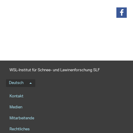
teilen
WSL-Institut für Schnee- und Lawinenforschung SLF
Sprachmenü
Deutsch
Footernavigation
Kontakt
Medien
Mitarbeitende
Rechtliches