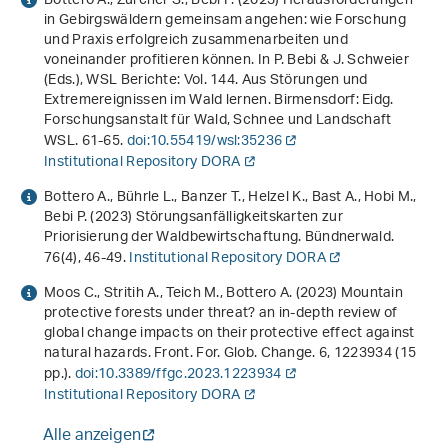
Bottero A., Zürcher S., Bebi P. (2023)
Herausforderungen
in Gebirgswäldern gemeinsam angehen: wie Forschung
und Praxis erfolgreich zusammenarbeiten und
voneinander profitieren können
. In P. Bebi & J. Schweier
(Eds.),
WSL Berichte: Vol. 144
.
Aus Störungen und
Extremereignissen im Wald lernen
. Birmensdorf: Eidg.
Forschungsanstalt für Wald, Schnee und Landschaft
WSL. 61-65.
doi:10.55419/wsl:35236
Institutional Repository DORA
Bottero A., Bührle L., Banzer T., Helzel K., Bast A., Hobi M.,
Bebi P. (2023) Störungsanfälligkeitskarten zur
Priorisierung der Waldbewirtschaftung. Bündnerwald.
76
(4), 46-49.
Institutional Repository DORA
Moos C., Stritih A., Teich M., Bottero A. (2023) Mountain
protective forests under threat? an in-depth review of
global change impacts on their protective effect against
natural hazards. Front. For. Glob. Change.
6
, 1223934 (15
pp.).
doi:10.3389/ffgc.2023.1223934
Institutional Repository DORA
Alle anzeigen