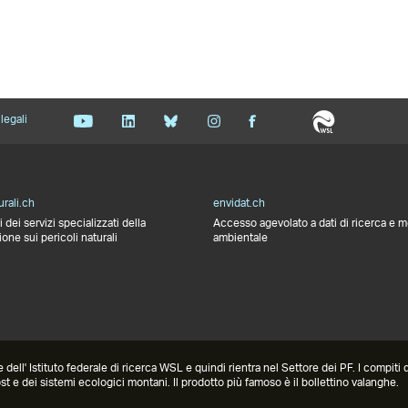
legali
urali.ch
envidat.ch
 dei servizi specializzati della
Accesso agevolato a dati di ricerca e 
ne sui pericoli naturali
ambientale
ell' Istituto federale di ricerca WSL e quindi rientra nel Settore dei PF. I compiti del
ost e dei sistemi ecologici montani. Il prodotto più famoso è il bollettino valanghe.