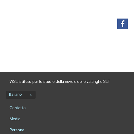
condividi
WSL Istituto per lo studio della neve e delle valanghe SLF
Menu della lingua
Italiano
Footernavigation
Contatto
Media
Persone