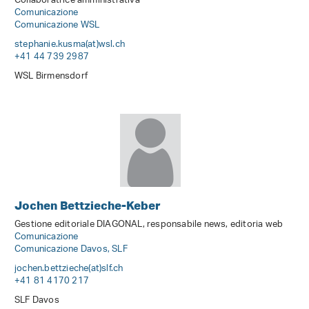
Collaboratrice amministrativa
Comunicazione
Comunicazione WSL
stephanie.kusma(at)wsl
.
ch
+41 44 739 2987
WSL Birmensdorf
Jochen Bettzieche-Keber
Gestione editoriale DIAGONAL, responsabile news, editoria web
Comunicazione
Comunicazione Davos, SLF
jochen.bettzieche(at)slf
.
ch
+41 81 4170 217
SLF Davos