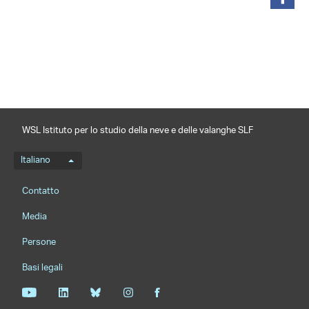
condividi
WSL Istituto per lo studio della neve e delle valanghe SLF
Menu della lingua
Italiano
Footernavigation
Contatto
Media
Persone
Basi legali