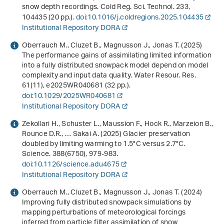
snow depth recordings. Cold Reg. Sci. Technol.
233
,
104435 (20 pp.).
doi:10.1016/j.coldregions.2025.104435
Institutional Repository DORA
Oberrauch M., Cluzet B., Magnusson J., Jonas T. (2025)
The performance gains of assimilating limited information
into a fully distributed snowpack model depend on model
complexity and input data quality. Water Resour. Res.
61
(11), e2025WR040681 (32 pp.).
doi:10.1029/2025WR040681
Institutional Repository DORA
Zekollari H., Schuster L., Maussion F., Hock R., Marzeion B.,
Rounce D.R., … Sakai A. (2025) Glacier preservation
doubled by limiting warming to 1.5°C versus 2.7°C.
Science.
388
(6750), 979-983.
doi:10.1126/science.adu4675
Institutional Repository DORA
Oberrauch M., Cluzet B., Magnusson J., Jonas T. (2024)
Improving fully distributed snowpack simulations by
mapping perturbations of meteorological forcings
inferred from particle filter assimilation of snow