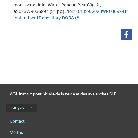
monitoring data. Water Resour. Res.
60
(12),
e2023WR036994 (21 pp.).
doi:10.1029/2023WR036994
Institutional Repository DORA
partager
WSL Institut pour l’étude de la neige et des avalanches SLF
Menu de langue
Français
Footernavigation
Contact
Médias