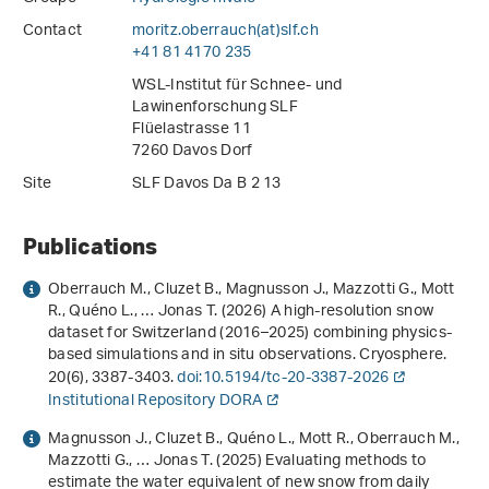
Contact
moritz.oberrauch(at)slf
.
ch
+41 81 4170 235
WSL-Institut für Schnee- und
Lawinenforschung SLF
Flüelastrasse 11
7260 Davos Dorf
Site
SLF Davos Da B 2 13
Publications
Oberrauch M., Cluzet B., Magnusson J., Mazzotti G., Mott
R., Quéno L., … Jonas T. (2026) A high-resolution snow
dataset for Switzerland (2016–2025) combining physics-
based simulations and in situ observations. Cryosphere.
20
(6), 3387-3403.
doi:10.5194/tc-20-3387-2026
Institutional Repository DORA
Magnusson J., Cluzet B., Quéno L., Mott R., Oberrauch M.,
Mazzotti G., … Jonas T. (2025) Evaluating methods to
estimate the water equivalent of new snow from daily