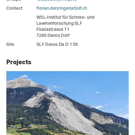
Contact
florian.denzinger(at)slf
.
ch
WSL-Institut für Schnee- und
Lawinenforschung SLF
Flüelastrasse 11
7260 Davos Dorf
Site
SLF Davos Da D 1 05
Projects