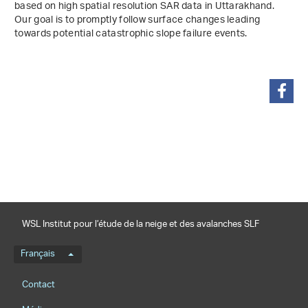
based on high spatial resolution SAR data in Uttarakhand.
Our goal is to promptly follow surface changes leading
towards potential catastrophic slope failure events.
partager
WSL Institut pour l’étude de la neige et des avalanches SLF
Menu de langue
Français
Footernavigation
Contact