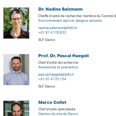
Dr. Nadine Salzmann
Cheffe d'unité de recherche; membre du Comité d
Environnement alpin et dangers naturels
nadine.salzmann(at)slf
.
ch
+41 81 4170 822
SLF Davos
Prof. Dr. Pascal Haegeli
Chef d'unité de recherche
Avalanches et prévention
pascal.haegeli(at)slf
.
ch
+41 81 4170 154
SLF Davos
Marco Collet
Chef d'unité spécialisée
Gestion du site de Davos