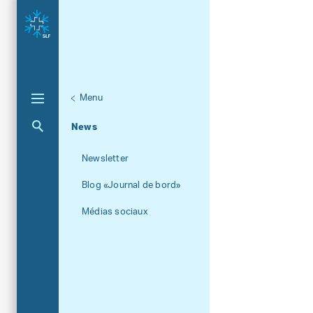
Menu
Unternaviga
À propos du SLF
Aktuelle Navigation
News
Newsletter
Blog «Journal de bord»
Médias sociaux