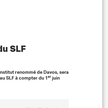
 du SLF
t institut renommé de Davos, sera
er
s au SLF à compter du 1
juin