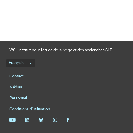
partager
WSL Institut pour l’étude de la neige et des avalanches SLF
Menu de langue
Français
Footernavigation
Contact
Médias
Personnel
Conditions d'utilisation