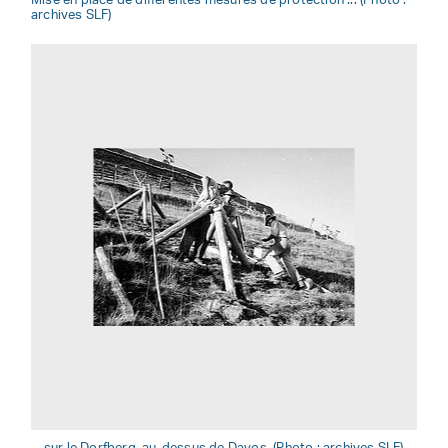
Mise en place de différentes mesures de protection ... (Photo :
archives SLF)