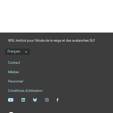
partager
WSL Institut pour l’étude de la neige et des avalanches SLF
Menu de langue
Français
Footernavigation
Contact
Médias
Personnel
Conditions d'utilisation