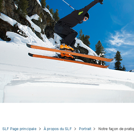
tion
SLF Page principale
À propos du SLF
Portrait
Notre façon de prati