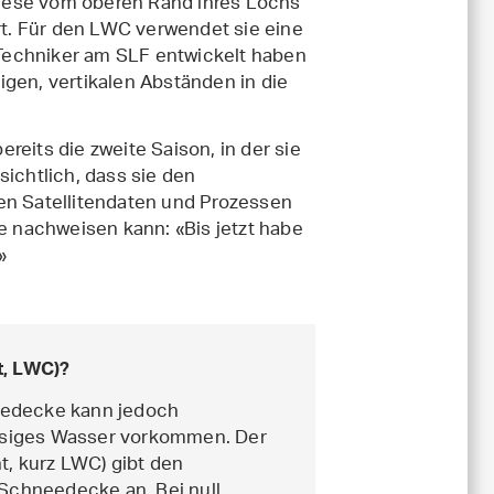
iese vom oberen Rand ihres Lochs
t. Für den LWC verwendet sie eine
 Techniker am SLF entwickelt haben
igen, vertikalen Abständen in die
ereits die zweite Saison, in der sie
rsichtlich, dass sie den
 Satellitendaten und Prozessen
 nachweisen kann: «Bis jetzt habe
»
t, LWC)?
eedecke kann jedoch
lüssiges Wasser vorkommen. Der
t, kurz LWC) gibt den
 Schneedecke an. Bei null