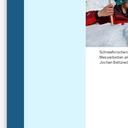
Schneeforscherin
Messarbeiten am
Jochen Bettziech