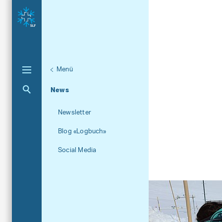
Menü
Unternaviga
Über das SLF
Aktuelle Navigation
News
Newsletter
Blog «Logbuch»
Social Media