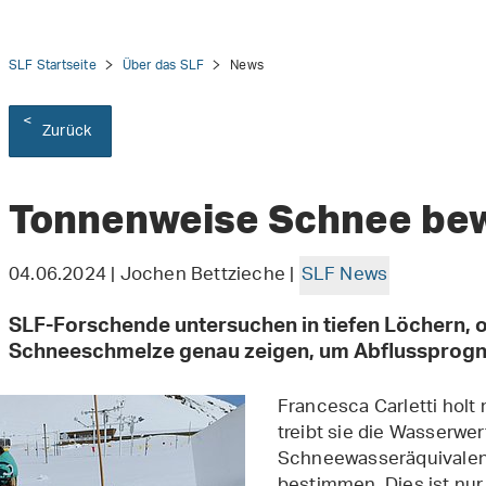
SLF Startseite
Über das SLF
News
Zurück
tion
Tonnenweise Schnee be
04.06.2024 | Jochen Bettzieche |
SLF News
SLF-Forschende untersuchen in tiefen Löchern, o
Schneeschmelze genau zeigen, um Abflussprogn
Francesca Carletti holt
treibt sie die Wasserwe
Schneewasseräquivalent