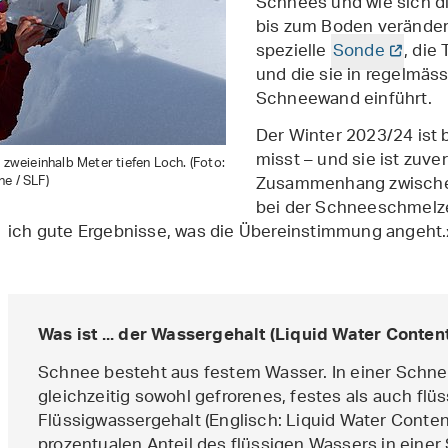
Schnees und wie sich d
bis zum Boden veränder
spezielle
Sonde
, die
und die sie in regelmäss
Schneewand einführt.
Der Winter 2023/24 ist b
misst – und sie ist zuve
m zweieinhalb Meter tiefen Loch. (Foto:
e / SLF)
Zusammenhang zwischen
bei der Schneeschmelze
ich gute Ergebnisse, was die Übereinstimmung angeht.
Was ist ... der Wassergehalt (Liquid Water Conten
Schnee besteht aus festem Wasser. In einer Schn
gleichzeitig sowohl gefrorenes, festes als auch f
Flüssigwassergehalt (Englisch: Liquid Water Conten
prozentualen Anteil des flüssigen Wassers in einer