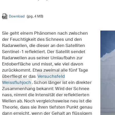
Download
Download
Download
Download
Download
Download
(jpg, 4 MB)
(jpg, 4 MB)
(jpg, 4 MB)
(jpg, 4 MB)
(jpg, 4 MB)
(jpg, 4 MB)
Download
Download
Download
Download
Download
Download
Download
Download
Download
(jpg, 4 MB)
(jpg, 4 MB)
(jpg, 4 MB)
(jpg, 4 MB)
(jpg, 3 MB)
(jpg, 4 MB)
(jpg, 3 MB)
(jpg, 4 MB)
(jpg, 4 MB)
Sie geht einem Phänomen nach zwischen
der Feuchtigkeit des Schnees und den
Radarwellen, die dieser an den Satelliten
Sentinel-1 reflektiert. Der Satellit sendet
Radarwellen aus seiner Umlaufbahn zur
Erdoberfläche und misst, wie viel davon
zurückkommt. Etwa zweimal alle fünf Tage
überfliegt er das
Versuchsfeld
Weissfluhjoch
. Schon länger ist ein direkter
Zusammenhang bekannt: Wird der Schnee
nass, nimmt die Intensität der reflektierten
Wellen ab. Noch vergleichsweise neu ist die
Theorie, dass sie ihren tiefsten Punkt genau
dann erreicht, wenn der Gehalt an flüssigem