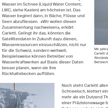
Wasser im Schnee (Liquid Water Content,
LWC, siehe Kasten) am höchsten ist. Das
Wasser beginnt dann, in Bäche, Flüsse und
Seen abzufliessen. «Wir wollen diesen
Zusammenhang nachweisen», erklärt
Carletti. Gelingt ihr das, könnten die
Satellitendaten in Zukunft dazu dienen,
Wasserressourcen einzuschätzen, nicht nur
Mit zahl
für die Schweiz, sondern weltweit.
Carletti 
Beispielsweise können Betreiber von
Abstände
Wasserkraftwerken auf Basis dieser Daten
Bettziech
besser planen, wann sie ihre
Rückhaltebecken auffüllen.
Noch steht Carletti alle
Schneeloch, klettert ein
mehr als ein Dutzend T
einer Präzisionswaage b