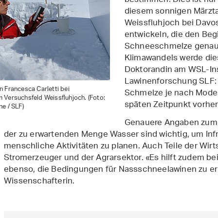
bestimmen. Dies ist nur 
diesem sonnigen Märzt
Weissfluhjoch bei Davos 
entwickeln, die den Be
Schneeschmelze genaue
Klimawandels werde dies
Doktorandin am WSL-Ins
Lawinenforschung SLF: 
 Francesca Carletti bei
Schmelze je nach Modell
 Versuchsfeld Weissfluhjoch. (Foto:
späten Zeitpunkt vorhe
e / SLF)
Genauere Angaben zum
der zu erwartenden Menge Wasser sind wichtig, um Inf
menschliche Aktivitäten zu planen. Auch Teile der Wirts
Stromerzeuger und der Agrarsektor. «Es hilft zudem 
ebenso, die Bedingungen für Nassschneelawinen zu erm
Wissenschafterin.