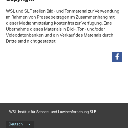
WSL und SLF stellen Bild- und Tonmaterial zur Verwendung
im Rahmen von Pressebeiträgen im Zusammenhang mit
dieser Medienmitteilung kostenfrei zur Verfügung. Eine
Übernahme dieses Materials in Bild-, Ton- und/oder
Videodatenbanken und ein Verkauf des Materials durch
Dritte sind nicht gestattet.
teilen
WSL-Institut für Schnee- und Lawinenforschung SLF
Sprachmenü
Deutsch