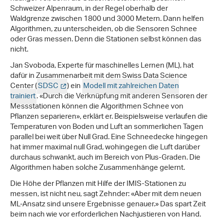
Schweizer Alpenraum, in der Regel oberhalb der
Waldgrenze zwischen 1800 und 3000 Metern. Dann helfen
Algorithmen, zu unterscheiden, ob die Sensoren Schnee
oder Gras messen. Denn die Stationen selbst können das
nicht.
Jan Svoboda, Experte für maschinelles Lernen (ML), hat
dafür in Zusammenarbeit mit dem Swiss Data Science
Center (
SDSC
) ein
Modell mit zahlreichen Daten
trainiert
. «Durch die Verknüpfung mit anderen Sensoren der
Messstationen können die Algorithmen Schnee von
Pflanzen separieren», erklärt er. Beispielsweise verlaufen die
Temperaturen von Boden und Luft an sommerlichen Tagen
parallel bei weit über Null Grad. Eine Schneedecke hingegen
hat immer maximal null Grad, wohingegen die Luft darüber
durchaus schwankt, auch im Bereich von Plus-Graden. Die
Algorithmen haben solche Zusammenhänge gelernt.
Die Höhe der Pflanzen mit Hilfe der IMIS-Stationen zu
messen, ist nicht neu, sagt Zehnder: «Aber mit dem neuen
ML-Ansatz sind unsere Ergebnisse genauer.» Das spart Zeit
beim nach wie vor erforderlichen Nachjustieren von Hand.