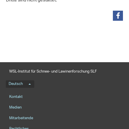
Dritte sind nicht gestattet.
teilen
WSL-Institut für Schnee- und Lawinenforschung SLF
Sprachmenü
Deutsch
Footernavigation
Kontakt
Medien
Mitarbeitende
Rechtliches