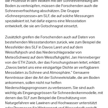
die Prozesse in den Wolken mit der Schneeverteilung am
Boden zu verknüpfen, müssen die Forschenden auch die
Schneeverfrachtung abschätzen. Die Gruppe
«Schneeprozesse» am SLF, die auf solche Messungen
spezialisiert ist, hat dafür eigens eine Messstation
entwickelt, die sie am Gotschnagrat einsetzt.
Zusätzlich greifen die Forschenden auch auf Daten von
bestehenden Messstandorten zurück, wie zum Beispiel die
Messfelder des SLF in Davos Laret und auf dem
Weissfluhjoch und das Niederschlagsradar von
MeteoSchweiz auf dem Weissfluhgipfel. Jan Henneberger
von der ETH Zürich, der das Forschungsteam leitet, erklärt:
„Davos bietet uns eine einzigartige Dichte an verfügbaren
Messdaten zu Schnee und Atmosphäre.“ Genauere
Kenntnisse über die Art der Schneekristalle, die am Boden
ankommen, sollen nicht nur helfen
Niederschlagsprognosen zu verbessern. Sie sind auch
wichtig als Eingangsgrössen für Schneedeckenmodelle, mit
denen das SLF zum Beispiel die Einschätzung von
Naturgefahren wie Lawinen und Hochwasser unterstützt