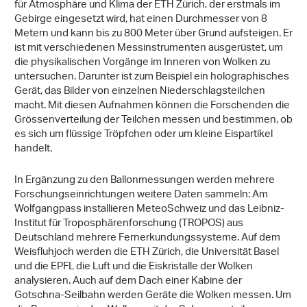
für Atmosphäre und Klima der ETH Zürich, der erstmals im
Gebirge eingesetzt wird, hat einen Durchmesser von 8
Metern und kann bis zu 800 Meter über Grund aufsteigen. Er
ist mit verschiedenen Messinstrumenten ausgerüstet, um
die physikalischen Vorgänge im Inneren von Wolken zu
untersuchen. Darunter ist zum Beispiel ein holographisches
Gerät, das Bilder von einzelnen Niederschlagsteilchen
macht. Mit diesen Aufnahmen können die Forschenden die
Grössenverteilung der Teilchen messen und bestimmen, ob
es sich um flüssige Tröpfchen oder um kleine Eispartikel
handelt.
In Ergänzung zu den Ballonmessungen werden mehrere
Forschungseinrichtungen weitere Daten sammeln: Am
Wolfgangpass installieren MeteoSchweiz und das Leibniz-
Institut für Troposphärenforschung (TROPOS) aus
Deutschland mehrere Fernerkundungssysteme. Auf dem
Weisfluhjoch werden die ETH Zürich, die Universität Basel
und die EPFL die Luft und die Eiskristalle der Wolken
analysieren. Auch auf dem Dach einer Kabine der
Gotschna-Seilbahn werden Geräte die Wolken messen. Um