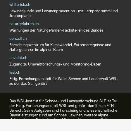
whiterisk.ch
Lawinenkunde und Lawinenprävention - mit Lernprogramm und
Tourenplaner
naturgefahren.ch
Warnungen der Naturgefahren-Fachstellen des Bundes
cerc.slf.ch
Forschungszentrum für Klimawandel, Extremereignisse und
Naturgefahren im alpinen Raum
envidat.ch
Zugang zu Umweltforschungs- und Monitoring-Daten
wsl.ch
Eidg. Forschungsanstalt für Wald, Schnee und Landschaft WSL,
zu der das SLF gehört
Das WSL-Institut für Schnee- und Lawinenforschung SLF ist Teil
der Eidg. Forschungsanstalt WSL und gehört damit zum ETH-
Bereich. Seine Aufgaben sind Forschung und wissenschaftliche
Dienstleistungen rund um Schnee, Lawinen, weitere alpine
Naturgefahren, Permafrost und Gebirgsökosysteme. Seine
bekannteste Dienstleistung ist das Lawinenbulletin.