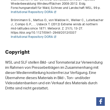
Wiederbewaldung Windwurfflächen 2008-2012
. Eidg.
Forschungsanstalt für Wald, Schnee und Landschaft WSL. 99 p.
Institutional Repository DORA
Brönnimann S., Martius O., von Waldow H., Welker C., Luterbacher
J., Compo G.P., … Usbeck T. (2012) Extreme winds at northern
mid-latitudes since 1871. Meteorol. Z.
21
(1), 13-27.
https://doi.org/10.1127/0941-2948/2012/0337
Institutional Repository DORA
Copyright
WSL und SLF stellen Bild- und Tonmaterial zur Verwendung
im Rahmen von Pressebeiträgen im Zusammenhang mit
dieser Medienmitteilung kostenfrei zur Verfügung. Eine
Übernahme dieses Materials in Bild-, Ton- und/oder
Videodatenbanken und ein Verkauf des Materials durch
Dritte sind nicht gestattet.
teilen