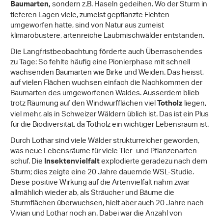
sondern z.B. Haseln gedeihen. Wo der Sturm in
Baumarten,
tieferen Lagen viele, zumeist gepflanzte Fichten
umgeworfen hatte, sind von Natur aus zumeist
klimarobustere, artenreiche Laubmischwälder entstanden.
Die Langfristbeobachtung förderte auch Überraschendes
zu Tage: So fehlte häufig eine Pionierphase mit schnell
wachsenden Baumarten wie Birke und Weiden. Das heisst,
auf vielen Flächen wuchsen einfach die Nachkommen der
Baumarten des umgeworfenen Waldes. Ausserdem blieb
trotz Räumung auf den Windwurfflächen viel
liegen,
Totholz
viel mehr, als in Schweizer Wäldern üblich ist. Das ist ein Plus
für die Biodiversität, da Totholz ein wichtiger Lebensraum ist.
Durch Lothar sind viele Wälder strukturreicher geworden,
was neue Lebensräume für viele Tier- und Pflanzenarten
schuf. Die
explodierte geradezu nach dem
Insektenvielfalt
Sturm; dies zeigte eine 20 Jahre dauernde WSL-Studie.
Diese positive Wirkung auf die Artenvielfalt nahm zwar
allmählich wieder ab, als Sträucher und Bäume die
Sturmflächen überwuchsen, hielt aber auch 20 Jahre nach
Vivian und Lothar noch an. Dabei war die Anzahl von