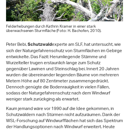
Felderhebungen durch Kathrin Kramer in einer stark
überwachsenen Sturmfläche (Foto: H. Bachofen, 2010).
Peter Bebi,
experte am SLF, hat untersucht, wie
Schutzwald
sich der Naturgefahrenschutz von Sturmflächen im Gebirge
entwickelte. Das Fazit: Herumliegende Stämme und
Wurzelteller trugen erstaunlich lange zum Schutz
gegenüber Lawinen und Steinschlag bei. Innert 20 Jahren
wurden die übereinander liegenden Bäume von mehreren
Metern Höhe auf 80 Zentimeter zusammengedrückt.
Dennoch genügte die Bodenrauigkeit in vielen Fällen,
sodass der Naturgefahrenschutz nach dem Windwurf
weniger stark zurückging als erwartet.
Kaum jemand wäre vor 1990 auf die Idee gekommen, in
Schutzwäldern nach Stürmen nicht aufzuräumen. Dank der
WSL-Forschung auf Windwurfflächen hat sich das Spektrum
der Handlungsoptionen nach Windwurf erweitert. Heute