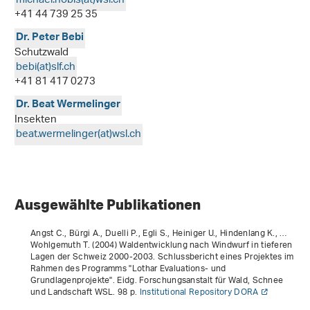
michael.nobis(at)wsl
.
ch
+41 44 739 25 35
Dr. Peter Bebi
Schutzwald
bebi(at)slf
.
ch
+41 81 417 0273
Dr. Beat Wermelinger
Insekten
beat.wermelinger(at)wsl
.
ch
Ausgewählte Publikationen
Angst C., Bürgi A., Duelli P., Egli S., Heiniger U., Hindenlang K., …
Wohlgemuth T. (2004)
Waldentwicklung nach Windwurf in tieferen
Lagen der Schweiz 2000-2003. Schlussbericht eines Projektes im
Rahmen des Programms "Lothar Evaluations- und
Grundlagenprojekte"
. Eidg. Forschungsanstalt für Wald, Schnee
und Landschaft WSL. 98 p.
Institutional Repository DORA