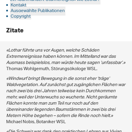
Kontakt
Ausgewählte Publikationen
Copyright
Zitate
«Lothar führte uns vor Augen, welche Schäden
Extremereignisse haben können. Im Mittelland war das
Ausmass beispielslos, man würde heute sagen ‘unfassbar’.»
Thomas Wohlgemuth, Störungsökologe WSL.
«Windwurf bringt Bewegung in die sonst eher ‘träge’
Waldvegetation. Auf zunächst gut zugänglichen Flächen war
nach zwei bis drei Jahren teilweise kein Durchkommen
mehr, weil der Unterwuchs so wucherte. Nicht geräumte
Flächen konnte man zum Teil nur noch auf den
übereinander liegenden Baumstämmen in zwei bis drei
Metern Höhe begehen – sofern die Rinde noch hielt.»
Michael Nobis, Botaniker WSL
«Die Schweiz war dank den praktischen Lehren aus Vivian