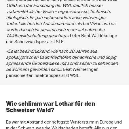
1990 und der Forschung der WSL deutlich besser
vorbereitet als bei Vivian – organisatorisch, technisch,
ökologisch. Es gab insbesondere auch viel weniger
Todesfälle bei den Aufräumarbeiten als bei Vivian und es
wurde danach insgesamt auch mehr auf naturnahe
Waldbewirtschaftung geachtet.»
Peter Bebi, Waldökologe
und Schutzwaldspezialist SLF
«Es ist beeindruckend, wie nach 20 Jahren aus
apokalyptischen Baumfriedhöfen dynamische und üppig
spriessende Ökoparadiese mit sonst selten zu sehenden
Bewohnern geworden sind.»
Beat Wermelinger,
pensionierter Insektenspezialist WSL
Wie schlimm war Lothar für den
Schweizer Wald?
Es war mit Abstand der heftigste Wintersturm in Europa und
in der Schweiz, was die Waldschäden betrifft. Allein in der