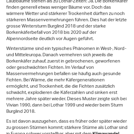
Laubbäume stehen als zu Lothar-Zeiten: Ja. Die Borkenkäfer
finden generell etwas weniger Bäume vor. Doch das
wärmere Wetter und stärkerer Trockenheit dürften zu noch
stärkeren Massenvermehrungen führen. Dies hat der letzte
grosse Wintersturm Burglind 2018 und der starke
Borkenkäferbefall von 2018 bis 2020 auf der
Alpennordseite deutlich vor Augen geführt.
Winterstürme sind ein typisches Phänomen in West-, Nord-
und Mitteleuropa. Danach vermehren sich jeweils die
Borkenkäfer zuhauf, zuerst in gebrochenen, geworfenen
oder geschwächten Fichten. Im Verlauf von
Massenvermehrungen befallen sie häufig auch gesunde
Fichten. Bei Wärme, die mehr Käfergenerationen
ermöglicht, und Trockenheit, die die Fichten zusätzlich
schwächt, explodieren die Käferzahlen und sinken erst
mehrere Jahre später wieder. Dieses Muster zeigte sich bei
Vivian 1990, dann bei Lothar 1999 und wieder beim Sturm
Burglind 2018.
Es ist davon auszugehen, dass es früher oder später wieder
zu grossen Stürmen kommt; stärkere Stürme als Lothar sind