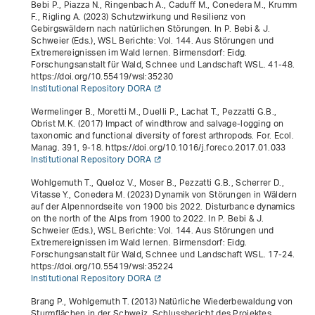
Bebi P., Piazza N., Ringenbach A., Caduff M., Conedera M., Krumm
F., Rigling A. (2023)
Schutzwirkung und Resilienz von
Gebirgswäldern nach natürlichen Störungen
. In P. Bebi & J.
Schweier (Eds.),
WSL Berichte: Vol. 144
.
Aus Störungen und
Extremereignissen im Wald lernen
. Birmensdorf: Eidg.
Forschungsanstalt für Wald, Schnee und Landschaft WSL. 41-48.
https://doi.org/10.55419/wsl:35230
Institutional Repository DORA
Wermelinger B., Moretti M., Duelli P., Lachat T., Pezzatti G.B.,
Obrist M.K. (2017) Impact of windthrow and salvage-logging on
taxonomic and functional diversity of forest arthropods. For. Ecol.
Manag.
391
, 9-18. https://doi.org/10.1016/j.foreco.2017.01.033
Institutional Repository DORA
Wohlgemuth T., Queloz V., Moser B., Pezzatti G.B., Scherrer D.,
Vitasse Y., Conedera M. (2023)
Dynamik von Störungen in Wäldern
auf der Alpennordseite von 1900 bis 2022. Disturbance dynamics
on the north of the Alps from 1900 to 2022
. In P. Bebi & J.
Schweier (Eds.),
WSL Berichte: Vol. 144
.
Aus Störungen und
Extremereignissen im Wald lernen
. Birmensdorf: Eidg.
Forschungsanstalt für Wald, Schnee und Landschaft WSL. 17-24.
https://doi.org/10.55419/wsl:35224
Institutional Repository DORA
Brang P., Wohlgemuth T. (2013)
Natürliche Wiederbewaldung von
Sturmflächen in der Schweiz. Schlussbericht des Projektes