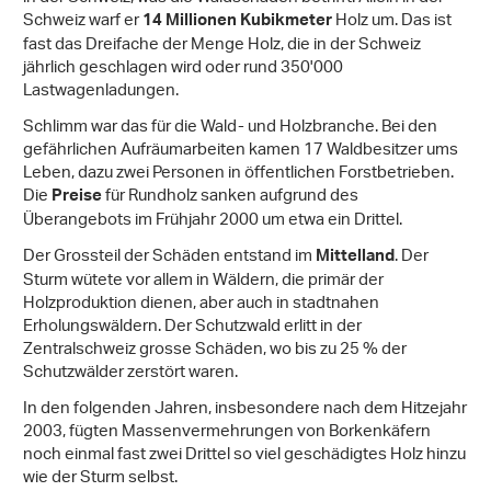
Schweiz warf er
Holz um. Das ist
14 Millionen Kubikmeter
fast das Dreifache der Menge Holz, die in der Schweiz
jährlich geschlagen wird oder rund 350'000
Lastwagenladungen.
Schlimm war das für die Wald- und Holzbranche. Bei den
gefährlichen Aufräumarbeiten kamen 17 Waldbesitzer ums
Leben, dazu zwei Personen in öffentlichen Forstbetrieben.
Die
für Rundholz sanken aufgrund des
Preise
Überangebots im Frühjahr 2000 um etwa ein Drittel.
Der Grossteil der Schäden entstand im
. Der
Mittelland
Sturm wütete vor allem in Wäldern, die primär der
Holzproduktion dienen, aber auch in stadtnahen
Erholungswäldern. Der Schutzwald erlitt in der
Zentralschweiz grosse Schäden, wo bis zu 25 % der
Schutzwälder zerstört waren.
In den folgenden Jahren, insbesondere nach dem Hitzejahr
2003, fügten Massenvermehrungen von Borkenkäfern
noch einmal fast zwei Drittel so viel geschädigtes Holz hinzu
wie der Sturm selbst.