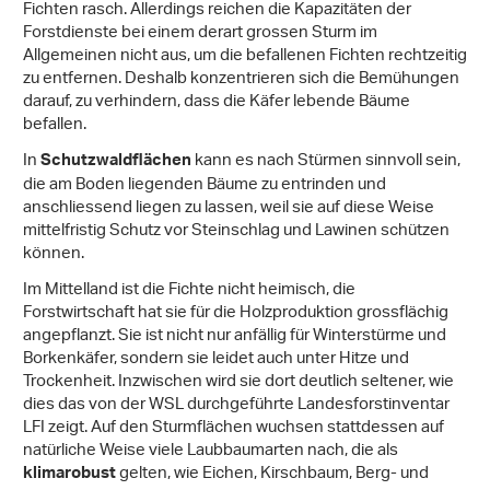
Fichten rasch. Allerdings reichen die Kapazitäten der
Forstdienste bei einem derart grossen Sturm im
Allgemeinen nicht aus, um die befallenen Fichten rechtzeitig
zu entfernen. Deshalb konzentrieren sich die Bemühungen
darauf, zu verhindern, dass die Käfer lebende Bäume
befallen.
In
kann es nach Stürmen sinnvoll sein,
Schutzwaldflächen
die am Boden liegenden Bäume zu entrinden und
anschliessend liegen zu lassen, weil sie auf diese Weise
mittelfristig Schutz vor Steinschlag und Lawinen schützen
können.
Im Mittelland ist die Fichte nicht heimisch, die
Forstwirtschaft hat sie für die Holzproduktion grossflächig
angepflanzt. Sie ist nicht nur anfällig für Winterstürme und
Borkenkäfer, sondern sie leidet auch unter Hitze und
Trockenheit. Inzwischen wird sie dort deutlich seltener, wie
dies das von der WSL durchgeführte Landesforstinventar
LFI zeigt. Auf den Sturmflächen wuchsen stattdessen auf
natürliche Weise viele Laubbaumarten nach, die als
gelten, wie Eichen, Kirschbaum, Berg- und
klimarobust