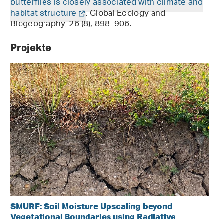
butterflies is closely associated with climate and
habitat structure
. Global Ecology and
Biogeography, 26 (8), 898–906.
Projekte
SMURF: Soil Moisture Upscaling beyond
Vegetational Boundaries using Radiative