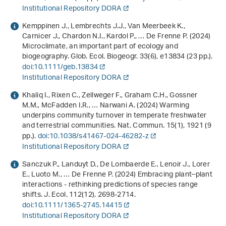
Institutional Repository DORA
Kemppinen J., Lembrechts J.J., Van Meerbeek K.,
Carnicer J., Chardon N.I., Kardol P., … De Frenne P. (2024)
Microclimate, an important part of ecology and
biogeography. Glob. Ecol. Biogeogr.
33
(6), e13834 (23 pp.).
doi:10.1111/geb.13834
Institutional Repository DORA
Khaliq I., Rixen C., Zellweger F., Graham C.H., Gossner
M.M., McFadden I.R., … Narwani A. (2024) Warming
underpins community turnover in temperate freshwater
and terrestrial communities. Nat. Commun.
15
(1), 1921 (9
pp.).
doi:10.1038/s41467-024-46282-z
Institutional Repository DORA
Sanczuk P., Landuyt D., De Lombaerde E., Lenoir J., Lorer
E., Luoto M., … De Frenne P. (2024) Embracing plant–plant
interactions - rethinking predictions of species range
shifts. J. Ecol.
112
(12), 2698-2714.
doi:10.1111/1365-2745.14415
Institutional Repository DORA