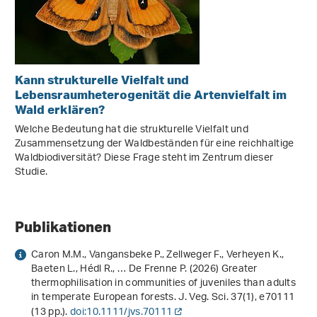
Kann strukturelle Vielfalt und
Lebensraumheterogenität die Artenvielfalt im
Wald erklären?
Welche Bedeutung hat die strukturelle Vielfalt und
Zusammensetzung der Waldbeständen für eine reichhaltige
Waldbiodiversität? Diese Frage steht im Zentrum dieser
Studie.
Publikationen
Caron M.M., Vangansbeke P., Zellweger F., Verheyen K.,
Baeten L., Hédl R., … De Frenne P. (2026) Greater
thermophilisation in communities of juveniles than adults
in temperate European forests. J. Veg. Sci.
37
(1), e70111
(13 pp.).
doi:10.1111/jvs.70111