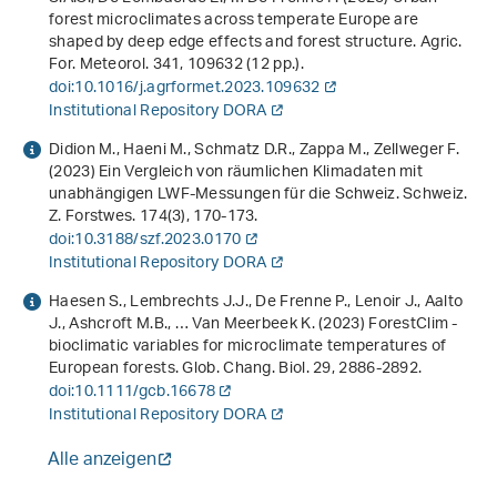
forest microclimates across temperate Europe are
shaped by deep edge effects and forest structure. Agric.
For. Meteorol.
341
, 109632 (12 pp.).
doi:10.1016/j.agrformet.2023.109632
Institutional Repository DORA
Didion M., Haeni M., Schmatz D.R., Zappa M., Zellweger F.
(2023) Ein Vergleich von räumlichen Klimadaten mit
unabhängigen LWF-Messungen für die Schweiz. Schweiz.
Z. Forstwes.
174
(3), 170-173.
doi:10.3188/szf.2023.0170
Institutional Repository DORA
Haesen S., Lembrechts J.J., De Frenne P., Lenoir J., Aalto
J., Ashcroft M.B., … Van Meerbeek K. (2023) ForestClim -
bioclimatic variables for microclimate temperatures of
European forests. Glob. Chang. Biol.
29
, 2886-2892.
doi:10.1111/gcb.16678
Institutional Repository DORA
Alle anzeigen