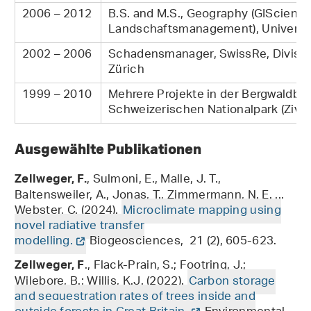
2006 – 2012
B.S. and M.S., Geography (GIScienc
Landschaftsmanagement), Universit
2002 – 2006
Schadensmanager, SwissRe, Divisio
Zürich
1999 – 2010
Mehrere Projekte in der Bergwaldbe
Schweizerischen Nationalpark (Zivild
Ausgewählte Publikationen
, Sulmoni, E., Malle, J. T.,
Zellweger, F.
Baltensweiler, A., Jonas, T., Zimmermann, N. E. ...
Webster, C. (2024).
Microclimate mapping using
novel radiative transfer
modelling.
Biogeosciences, 21 (2), 605-623.
., Flack-Prain, S.; Footring, J.;
Zellweger, F
Wilebore, B.; Willis, K.J. (2022).
Carbon storage
and sequestration rates of trees inside and