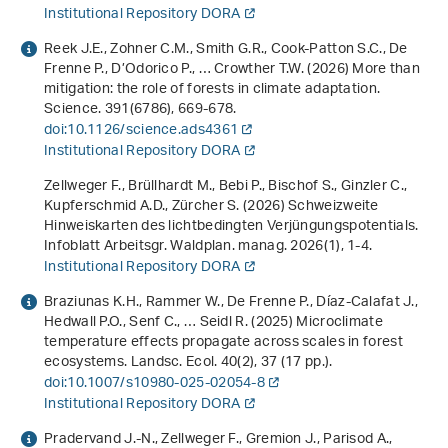
Institutional Repository DORA
Reek J.E., Zohner C.M., Smith G.R., Cook-Patton S.C., De
Frenne P., D’Odorico P., … Crowther T.W. (2026) More than
mitigation: the role of forests in climate adaptation.
Science.
391
(6786), 669-678.
doi:10.1126/science.ads4361
Institutional Repository DORA
Zellweger F., Brüllhardt M., Bebi P., Bischof S., Ginzler C.,
Kupferschmid A.D., Zürcher S. (2026) Schweizweite
Hinweiskarten des lichtbedingten Verjüngungspotentials.
Infoblatt Arbeitsgr. Waldplan. manag.
2026
(1), 1-4.
Institutional Repository DORA
Braziunas K.H., Rammer W., De Frenne P., Díaz-Calafat J.,
Hedwall P.O., Senf C., … Seidl R. (2025) Microclimate
temperature effects propagate across scales in forest
ecosystems. Landsc. Ecol.
40
(2), 37 (17 pp.).
doi:10.1007/s10980-025-02054-8
Institutional Repository DORA
Pradervand J.‐N., Zellweger F., Gremion J., Parisod A.,