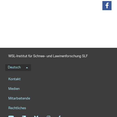
teilen
WSL-Institut für Schnee- und Lawinenforschung SLF
Sprachmenü
Deutsch
Footernavigation
Kontakt
Medien
Mitarbeitende
Rechtliches