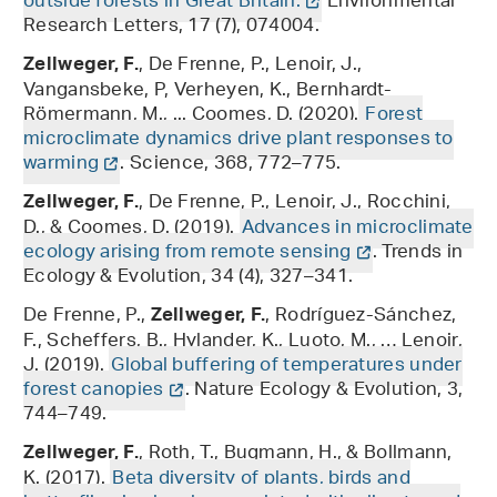
outside forests in Great Britain.
Environmental
Research Letters, 17 (7), 074004.
, De Frenne, P., Lenoir, J.,
Zellweger, F.
Vangansbeke, P, Verheyen, K., Bernhardt-
Römermann, M., ... Coomes, D. (2020).
Forest
microclimate dynamics drive plant responses to
warming
. Science, 368, 772–775.
, De Frenne, P., Lenoir, J., Rocchini,
Zellweger, F.
D., & Coomes, D. (2019).
Advances in microclimate
ecology arising from remote sensing
. Trends in
Ecology & Evolution, 34 (4), 327–341.
De Frenne, P.,
, Rodríguez-Sánchez,
Zellweger, F.
F., Scheffers, B., Hylander, K., Luoto, M., … Lenoir,
J. (2019).
Global buffering of temperatures under
forest canopies
. Nature Ecology & Evolution, 3,
744–749.
, Roth, T., Bugmann, H., & Bollmann,
Zellweger, F.
K. (2017).
Beta diversity of plants, birds and