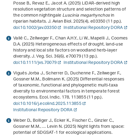
Posse B., Revaz E., Jacot A. (2025) LiDAR‐derived high
resolution vegetation structure and selection patterns of
the common nightingale
Luscinia megarhynchos
in
riparian habitats. J. Avian Biol.
2025
(4), e03350 (11 pp.).
doi:10.1002/jav.03350
Institutional Repository DORA
Vallé C., Zellweger F., Chan A.H.Y., Li W., Mapelli J., Coomes
D.A. (2025) Heterogeneous effects of drought, land‐use
history and local site factors on woodland herb‐layer
diversity. J. Veg. Sci.
36
(6), e70079 (13 pp.).
doi:10.1111/jvs.70079
Institutional Repository DORA
Vigués Jorba J., Scherrer D., Duchenne F., Zellweger F.,
Gossner M.M., Bollmann K. (2025) Differential responses
of taxonomic, functional and phylogenetic multi-taxa
diversity to environmental factors in temperate forest
ecosystems. Ecol. Indic.
178
, 113855 (11 pp.).
doi:10.1016/j.ecolind.2025.113855
Institutional Repository DORA
Weber D., Bolliger J., Ecker K., Fischer C., Ginzler C.,
Gossner M.M., … Levin N. (2025) Night lights from space:
potential of SDGSAT‐1 for ecological applications.