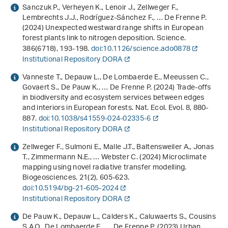
Sanczuk P., Verheyen K., Lenoir J., Zellweger F.,
Lembrechts J.J., Rodríguez-Sánchez F., … De Frenne P.
(2024) Unexpected westward range shifts in European
forest plants link to nitrogen deposition. Science.
386
(6718), 193-198.
doi:10.1126/science.ado0878
Institutional Repository DORA
Vanneste T., Depauw L., De Lombaerde E., Meeussen C.,
Govaert S., De Pauw K., … De Frenne P. (2024) Trade-offs
in biodiversity and ecosystem services between edges
and interiors in European forests. Nat. Ecol. Evol.
8
, 880-
887.
doi:10.1038/s41559-024-02335-6
Institutional Repository DORA
Zellweger F., Sulmoni E., Malle J.T., Baltensweiler A., Jonas
T., Zimmermann N.E., … Webster C. (2024) Microclimate
mapping using novel radiative transfer modelling.
Biogeosciences.
21
(2), 605-623.
doi:10.5194/bg-21-605-2024
Institutional Repository DORA
De Pauw K., Depauw L., Calders K., Caluwaerts S., Cousins
S.A.O., De Lombaerde E., … De Frenne P. (2023) Urban