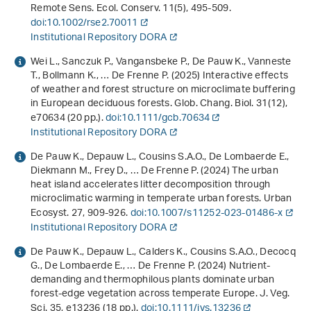
Remote Sens. Ecol. Conserv.
11
(5), 495-509.
doi:10.1002/rse2.70011
Institutional Repository DORA
Wei L., Sanczuk P., Vangansbeke P., De Pauw K., Vanneste
T., Bollmann K., … De Frenne P. (2025) Interactive effects
of weather and forest structure on microclimate buffering
in European deciduous forests. Glob. Chang. Biol.
31
(12),
e70634 (20 pp.).
doi:10.1111/gcb.70634
Institutional Repository DORA
De Pauw K., Depauw L., Cousins S.A.O., De Lombaerde E.,
Diekmann M., Frey D., … De Frenne P. (2024) The urban
heat island accelerates litter decomposition through
microclimatic warming in temperate urban forests. Urban
Ecosyst.
27
, 909-926.
doi:10.1007/s11252-023-01486-x
Institutional Repository DORA
De Pauw K., Depauw L., Calders K., Cousins S.A.O., Decocq
G., De Lombaerde E., … De Frenne P. (2024) Nutrient‐
demanding and thermophilous plants dominate urban
forest‐edge vegetation across temperate Europe. J. Veg.
Sci.
35
, e13236 (18 pp.).
doi:10.1111/jvs.13236