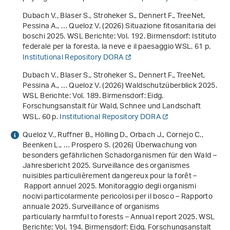
Dubach V., Blaser S., Stroheker S., Dennert F., TreeNet,
Pessina A., … Queloz V. (2026)
Situazione fitosanitaria dei
boschi 2025
. WSL Berichte: Vol. 192. Birmensdorf: Istituto
federale per la foresta, la neve e il paesaggio WSL. 61 p.
Institutional Repository DORA
Dubach V., Blaser S., Stroheker S., Dennert F., TreeNet,
Pessina A., … Queloz V. (2026)
Waldschutzüberblick 2025
.
WSL Berichte: Vol. 189. Birmensdorf: Eidg.
Forschungsanstalt für Wald, Schnee und Landschaft
WSL. 60 p.
Institutional Repository DORA
Queloz V., Ruffner B., Hölling D., Orbach J., Cornejo C.,
Beenken L., … Prospero S. (2026)
Überwachung von
besonders gefährlichen Schadorganismen für den Wald –
Jahresbericht 2025. Surveillance des organismes
nuisibles particulièrement dangereux pour la forêt –
Rapport annuel 2025. Monitoraggio degli organismi
nocivi particolarmente pericolosi per il bosco – Rapporto
annuale 2025. Surveillance of organisms
particularly harmful to forests – Annual report 2025
. WSL
Berichte: Vol. 194. Birmensdorf: Eidg. Forschungsanstalt