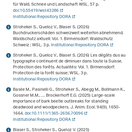
für Wald, Schnee und Landschaft WSL. 57 p.
doi:10.55419/wsl:43286
Institutional Repository DORA
Stroheker S., Queloz V., Blaser S. (2026)
Buchdruckerschäden schweizweit weiterhin abnehmend
.
Waldschutz aktuell: Vol. 1. Birmensdorf: Waldschutz
Schweiz ; WSL. 3 p.
Institutional Repository DORA
Stroheker S., Queloz V., Blaser S. (2026)
Les dégâts dus au
typographe continuent de diminuer dans toute la Suisse
.
Protection des forêts. Actualités: Vol. 1. Birmensdorf:
Protection de la forêt suisse; WSL. 3 p.
Institutional Repository DORA
Basile M., Pasinelli G., Stroheker S., Abegg M., Bollmann K.,
Gossner M.M., … Brockerhoff E.G. (2025) Large-scale
importance of bark beetle outbreaks for standing
deadwood and woodpeckers. J. Anim. Ecol.
94
(9), 1650-
1664.
doi:10.1111/1365-2656.70096
Institutional Repository DORA
Blaser S., Stroheker S., Queloz V. (2025)