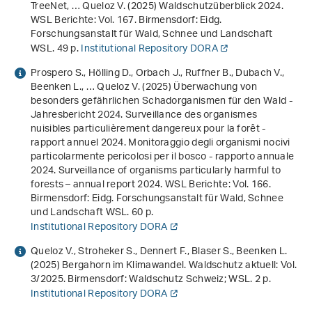
TreeNet, … Queloz V. (2025)
Waldschutzüberblick 2024
.
WSL Berichte: Vol. 167. Birmensdorf: Eidg.
Forschungsanstalt für Wald, Schnee und Landschaft
WSL. 49 p.
Institutional Repository DORA
Prospero S., Hölling D., Orbach J., Ruffner B., Dubach V.,
Beenken L., … Queloz V. (2025)
Überwachung von
besonders gefährlichen Schadorganismen für den Wald -
Jahresbericht 2024. Surveillance des organismes
nuisibles particulièrement dangereux pour la forêt -
rapport annuel 2024. Monitoraggio degli organismi nocivi
particolarmente pericolosi per il bosco - rapporto annuale
2024. Surveillance of organisms particularly harmful to
forests – annual report 2024
. WSL Berichte: Vol. 166.
Birmensdorf: Eidg. Forschungsanstalt für Wald, Schnee
und Landschaft WSL. 60 p.
Institutional Repository DORA
Queloz V., Stroheker S., Dennert F., Blaser S., Beenken L.
(2025)
Bergahorn im Klimawandel
. Waldschutz aktuell: Vol.
3/2025. Birmensdorf: Waldschutz Schweiz; WSL. 2 p.
Institutional Repository DORA