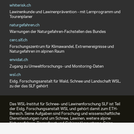
whiterisk.ch
Lawinenkunde und Lawinenprävention - mit Lernprogramm und
Tourenplaner
naturgefahren.ch
Warnungen der Naturgefahren-Fachstellen des Bundes
cerc.slf.ch
Forschungszentrum für Klimawandel, Extremereignisse und
Naturgefahren im alpinen Raum
envidat.ch
Zugang zu Umweltforschungs- und Monitoring-Daten
wsl.ch
Eidg. Forschungsanstalt für Wald, Schnee und Landschaft WSL,
zu der das SLF gehört
Das WSL-Institut für Schnee- und Lawinenforschung SLF ist Teil
der Eidg. Forschungsanstalt WSL und gehört damit zum ETH-
Bereich. Seine Aufgaben sind Forschung und wissenschaftliche
Dienstleistungen rund um Schnee, Lawinen, weitere alpine
Naturgefahren, Permafrost und Gebirgsökosysteme. Seine
bekannteste Dienstleistung ist das Lawinenbulletin.