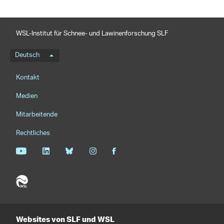
WSL-Institut für Schnee- und Lawinenforschung SLF
Sprachmenü
Deutsch
Footernavigation
Kontakt
Medien
Mitarbeitende
Rechtliches
Websites von SLF und WSL