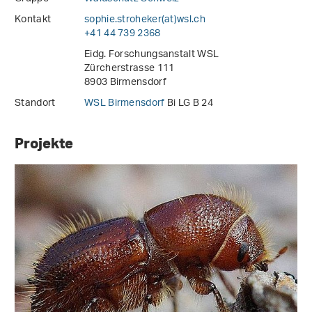
Kontakt
sophie.stroheker(at)wsl
.
ch
+41 44 739 2368
Eidg. Forschungsanstalt WSL
Zürcherstrasse 111
8903 Birmensdorf
Standort
WSL Birmensdorf
Bi LG B 24
Projekte