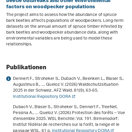
beetle outbreaks and other environmental
factors on woodpecker populations
The project aims to assess how the abundance of spruce
bark beetles affects populations of woodpeckers. Long-term
datasets on the annual amount of spruce timber infested by
bark beetles and woodpecker abundance data, along with
environmental variables are being used to model these
relationships.
Publikationen
Dennert F., Stroheker S., Dubach V., Beenken L., Blaser S.,
Augustinus B., … Queloz V. (2026) Waldschutzsituation
2025 in der Schweiz. AFZ Wald.
81
(9), 63-65.
Institutional Repository DORA
Dubach V., Blaser S., Stroheker S., Dennert F., TreeNet,
Pessina A., … Queloz V. (2026)
Protection des forêts – Vue
d’ensemble 2025
. WSL Berichte: Vol. 191. Birmensdorf:
Institut fédéral de recherches sur la forêt, la neige et le
paysage WSL. 61 p.
Institutional Repository DORA