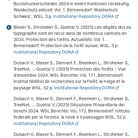
Buchdruckerschäden 2024 in vielen Kantonen rückläufig
.
Waldschutz aktuell: Vol. 1. Birmensdorf: Waldschutz
Schweiz ; WSL. 3 p.
Institutional Repository DORA
Blaser S., Stroheker S., Queloz V. (2025)
Les dégâts dus au
typographe sont en recul dans de nombreux cantons en
2024
. Protection des forêts. Actualités: Vol. 1.
Birmensdorf: Protection de la forêt suisse; WSL. 3 p.
Institutional Repository DORA
Dubach V., Blaser S., Dennert F., Beenken L., Stroheker S.,
TreeNet, … Queloz V. (2025)
Protection des forêts – Vue
d’ensemble 2024
. WSL Berichte: Vol. 171. Birmensdorf:
Institut fédéral de recherches sur la forêt, la neige et le
paysage WSL. 52 p.
Institutional Repository DORA
Dubach V., Blaser S., Dennert F., Beenken L., Stroheker S.,
TreeNet, … Queloz V. (2025)
Situazione fitosanitaria dei
boschi 2024
. WSL Berichte: Vol. 172. Birmensdorf: Istituto
federale per la foresta, la neve e il paesaggio WSL. 52 p.
Institutional Repository DORA
Dubach V., Blaser S., Dennert F., Beenken L., Stroheker S.,