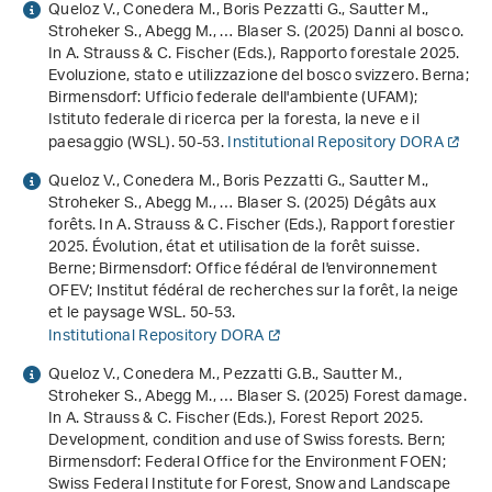
Queloz V., Conedera M., Boris Pezzatti G., Sautter M.,
Stroheker S., Abegg M., … Blaser S. (2025) Danni al bosco.
In A. Strauss & C. Fischer (Eds.),
Rapporto forestale 2025.
Evoluzione, stato e utilizzazione del bosco svizzero
. Berna;
Birmensdorf: Ufficio federale dell'ambiente (UFAM);
Istituto federale di ricerca per la foresta, la neve e il
paesaggio (WSL). 50-53.
Institutional Repository DORA
Queloz V., Conedera M., Boris Pezzatti G., Sautter M.,
Stroheker S., Abegg M., … Blaser S. (2025) Dégâts aux
forêts. In A. Strauss & C. Fischer (Eds.),
Rapport forestier
2025. Évolution, état et utilisation de la forêt suisse
.
Berne; Birmensdorf: Office fédéral de l'environnement
OFEV; Institut fédéral de recherches sur la forêt, la neige
et le paysage WSL. 50-53.
Institutional Repository DORA
Queloz V., Conedera M., Pezzatti G.B., Sautter M.,
Stroheker S., Abegg M., … Blaser S. (2025) Forest damage.
In A. Strauss & C. Fischer (Eds.),
Forest Report 2025.
Development, condition and use of Swiss forests
. Bern;
Birmensdorf: Federal Office for the Environment FOEN;
Swiss Federal Institute for Forest, Snow and Landscape