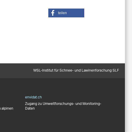
teilen
WSL-Institut für Schnee- und Lawinenforschung SLF
envidat.ch
Zugang zu Umweltforschungs- und Monitoring-
 alpinen
Daten