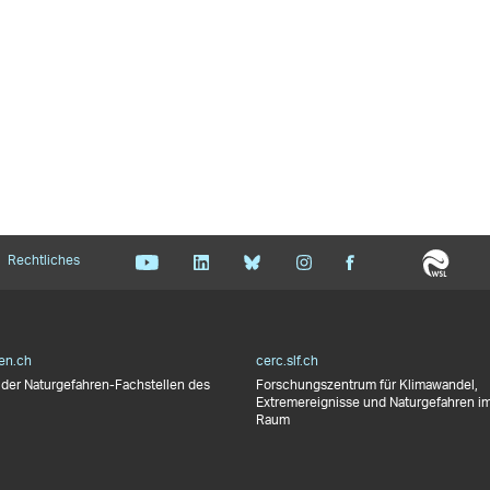
Rechtliches
en.ch
cerc.slf.ch
der Naturgefahren-Fachstellen des
Forschungszentrum für Klimawandel,
Extremereignisse und Naturgefahren im
Raum