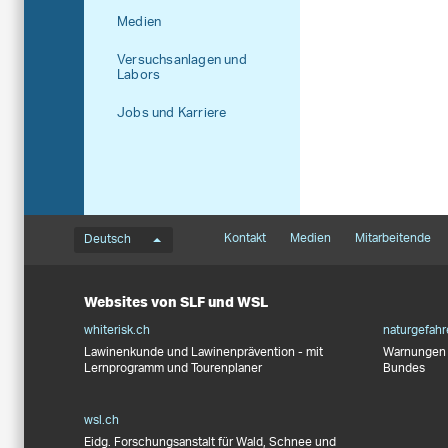
Medien
Versuchsanlagen und
Labors
Jobs und Karriere
Sprachmenü
Footernavigation
Kontakt
Medien
Mitarbeitende
Deutsch
Websites von SLF und WSL
whiterisk.ch
naturgefahr
Lawinenkunde und Lawinenprävention - mit
Warnungen 
Lernprogramm und Tourenplaner
Bundes
wsl.ch
Eidg. Forschungsanstalt für Wald, Schnee und