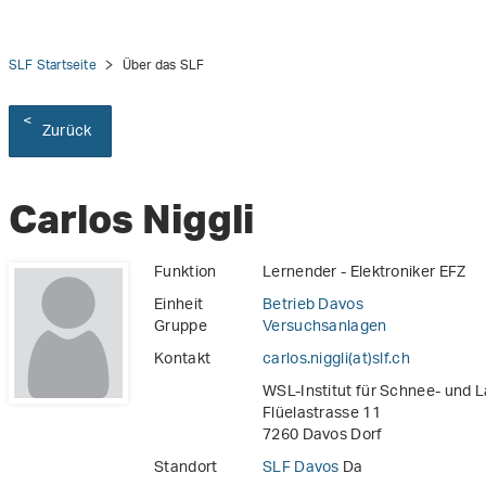
SLF Startseite
Über das SLF
Zurück
Carlos Niggli
Funktion
Lernender - Elektroniker EFZ
Einheit
Betrieb Davos
Gruppe
Versuchsanlagen
Kontakt
carlos.niggli(at)slf
.
ch
WSL-Institut für Schnee- und 
Flüelastrasse 11
7260 Davos Dorf
Standort
SLF Davos
Da