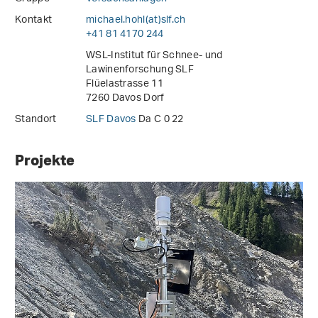
Kontakt
michael.hohl(at)slf
.
ch
+41 81 4170 244
WSL-Institut für Schnee- und
Lawinenforschung SLF
Flüelastrasse 11
7260 Davos Dorf
Standort
SLF Davos
Da C 0 22
Projekte